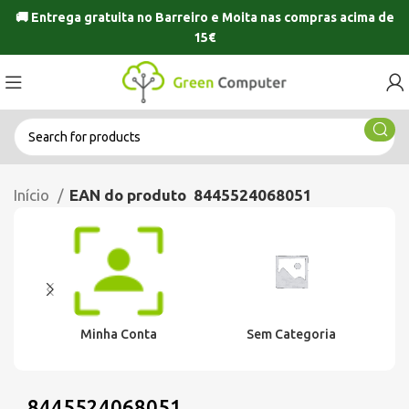
🚚 Entrega gratuita no
Barreiro
e
Moita
nas compras acima de
15€
Início
EAN do produto
8445524068051
Minha Conta
Sem Categoria
8445524068051