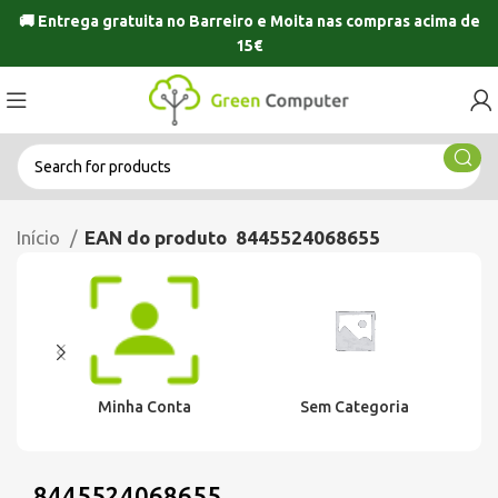
🚚 Entrega gratuita no
Barreiro
e
Moita
nas compras acima de
15€
Início
EAN do produto
8445524068655
Minha Conta
Sem Categoria
8445524068655