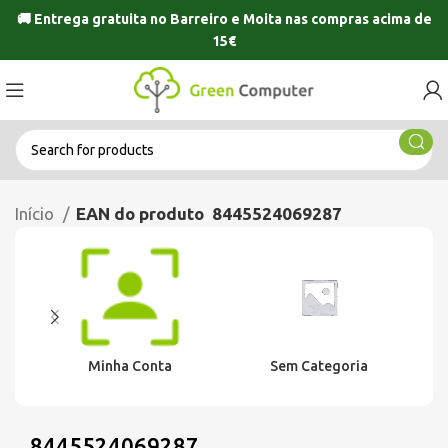
🚚 Entrega gratuita no
Barreiro
e
Moita
nas compras acima de
15€
Início
EAN do produto
8445524069287
Minha Conta
Sem Categoria
8445524069287