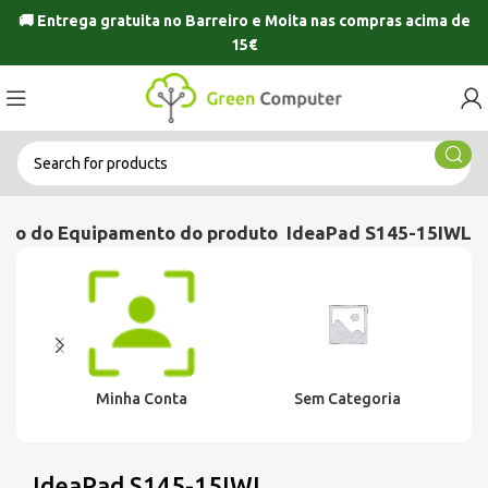
🚚 Entrega gratuita no
Barreiro
e
Moita
nas compras acima de
15€
lo do Equipamento do produto
IdeaPad S145-15IWL
Minha Conta
Sem Categoria
IdeaPad S145-15IWL