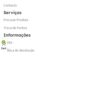
Contacto
Serviços
Procurar Produto
Troca de Pontos
Informações
0
Conta
Cart
Política de devolução
Livro de Reclamações Electronico
Termos e Condições
Garantia
Portes e Entregas