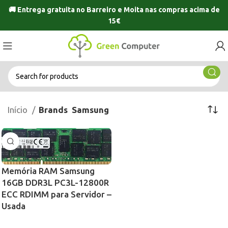
🚚 Entrega gratuita no
Barreiro
e
Moita
nas compras acima de
15€
Início
Brands
Samsung
Memória RAM Samsung
16GB DDR3L PC3L-12800R
ECC RDIMM para Servidor –
Usada