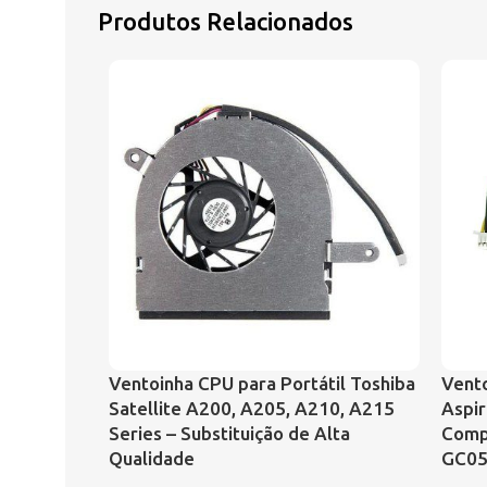
Produtos Relacionados
Ventoinha CPU para Portátil Toshiba
Vento
Satellite A200, A205, A210, A215
Aspir
Series – Substituição de Alta
Comp
Qualidade
GC05