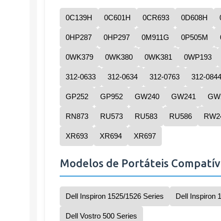
0C139H
0C601H
0CR693
0D608H
0HP287
0HP297
0M911G
0P505M
0WK379
0WK380
0WK381
0WP193
312-0633
312-0634
312-0763
312-084
GP252
GP952
GW240
GW241
GW
RN873
RU573
RU583
RU586
RW2
XR693
XR694
XR697
Modelos de Portáteis Compatív
Dell Inspiron 1525/1526 Series
Dell Inspiron
Dell Vostro 500 Series