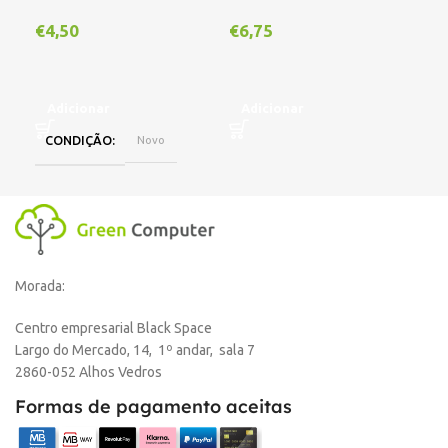
Out
€
4,50
€
6,75
€
1
Adicionar
Adicionar
CONDIÇÃO
Novo
L
Morada:
Centro empresarial Black Space
Largo do Mercado, 14, 1º andar, sala 7
2860-052 Alhos Vedros
Formas de pagamento aceitas