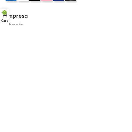
0
Empresa
Cart
Sobre nós
Desconto para profissionais
Contacto
Serviços
Procurar Produto
Troca de Pontos
Informações
Conta
Política de devolução
Livro de Reclamações Electronico
Termos e Condições
Garantia