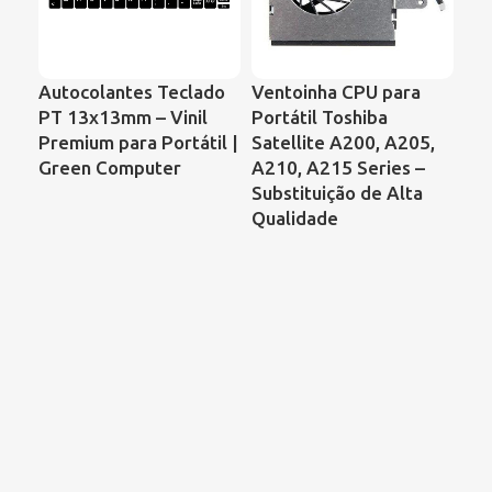
Autocolantes Teclado
Ventoinha CPU para
Ve
PT 13x13mm – Vinil
Portátil Toshiba
Por
Premium para Portátil |
Satellite A200, A205,
59
Green Computer
A210, A215 Series –
– 
Substituição de Alta
AD
Qualidade
GC