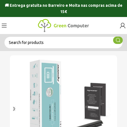
🚚 Entrega gratuita no
Barreiro
e
Moita
nas compras acima de
15€