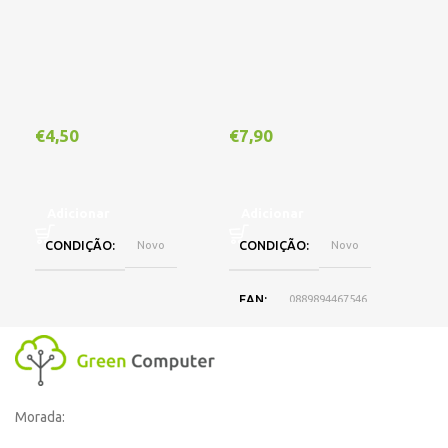
Out
€
4,50
€
7,90
€
1
Adicionar
Adicionar
CONDIÇÃO
Novo
CONDIÇÃO
Novo
L
EAN
0889894467546
DISPONIBILIDADE
Online
Morada:
,
Loja Oeiras