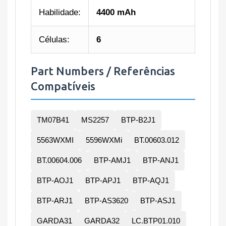
Habilidade:
4400 mAh
Células:
6
Part Numbers / Referências
Compatíveis
TM07B41
MS2257
BTP-B2J1
5563WXMI
5596WXMi
BT.00603.012
BT.00604.006
BTP-AMJ1
BTP-ANJ1
BTP-AOJ1
BTP-APJ1
BTP-AQJ1
BTP-ARJ1
BTP-AS3620
BTP-ASJ1
GARDA31
GARDA32
LC.BTP01.010