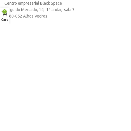
Centro empresarial Black Space
Largo do Mercado, 14, 1º andar, sala 7
MARCA
HP
0
2860-052 Alhos Vedros
Cart
Formas de pagamento aceitas
Empresa
Sobre nós
Desconto para profissionais
Contacto
Serviços
Procurar Produto
Troca de Pontos
Informações
Conta