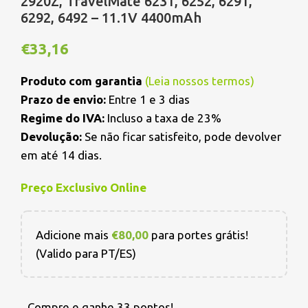
2920Z, TravelMate 6231, 6252, 6291,
6292, 6492 – 11.1V 4400mAh
€
33,16
Produto com garantia
(
Leia nossos termos
)
Prazo de envio:
Entre 1 e 3 dias
Regime do IVA:
Incluso a taxa de 23%
Devolução:
Se não ficar satisfeito, pode devolver
em até 14 dias.
Preço Exclusivo Online
Adicione mais
€
80,00
para portes grátis!
(Valido para PT/ES)
Compre e ganhe 33 pontos!