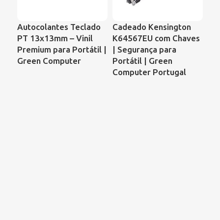
Autocolantes Teclado
Cadeado Kensington
Ve
PT 13x13mm – Vinil
K64567EU com Chaves
Por
Premium para Portátil |
| Segurança para
59
Green Computer
Portátil | Green
– 
Computer Portugal
AD
GC