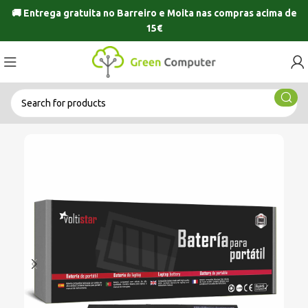
🚚 Entrega gratuita no
Barreiro
e
Moita
nas compras acima de
15€