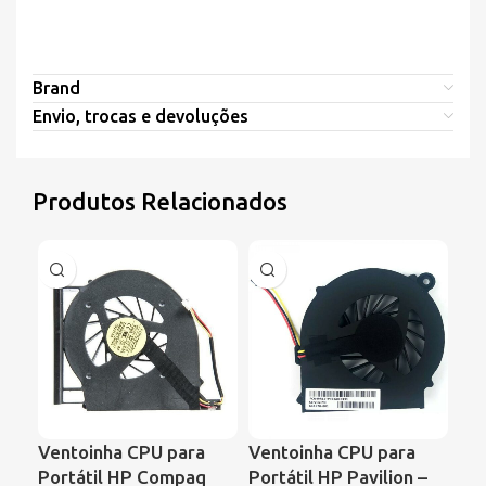
Brand
Envio, trocas e devoluções
Produtos Relacionados
Ventoinha CPU para
Ventoinha CPU para
Ve
Portátil HP Compaq
Portátil HP Pavilion –
Por