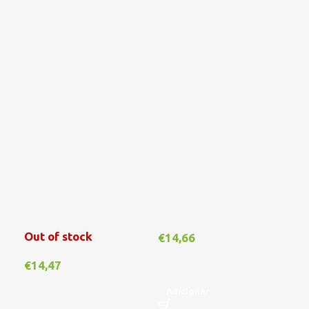
Out of stock
€
14,66
€
1
€
14,47
Adicionar
A