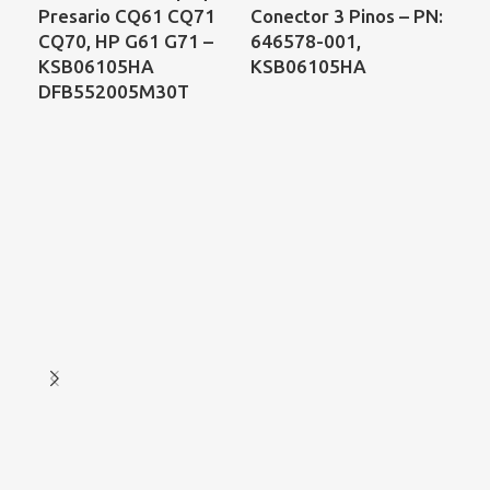
Presario CQ61 CQ71
Conector 3 Pinos – PN:
DV
CQ70, HP G61 G71 –
646578-001,
DF
KSB06105HA
KSB06105HA
DFB552005M30T