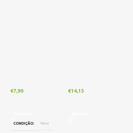
€
7,90
€
14,15
€
1
Adicionar
Adicionar
A
CONDIÇÃO
Novo