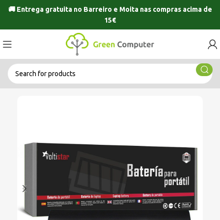
🚚 Entrega gratuita no
Barreiro
e
Moita
nas compras acima de
15€