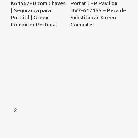
K64567EU com Chaves
Portátil HP Pavilion
Por
| Segurança para
DV7-6171SS – Peça de
Sa
Portátil | Green
Substituição Green
C6
Computer Portugal
Computer
Ac
As
Ref