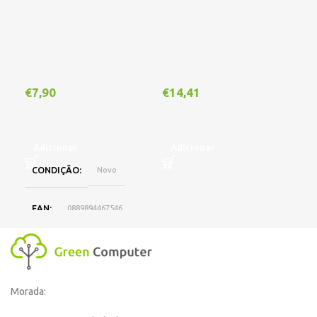
€
7,90
€
14,41
€
1
Adicionar
Adicionar
A
CONDIÇÃO
Novo
EAN
0889894467546
DISPONIBILIDADE
Online
Morada:
,
Loja Oeiras