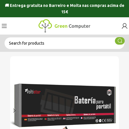
🚚 Entrega gratuita no
Barreiro
e
Moita
nas compras acima de
15€