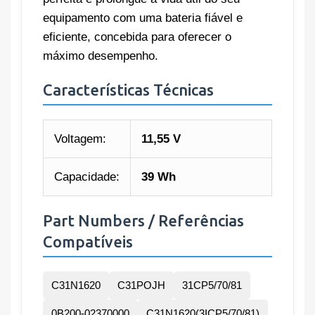
equipamento com uma bateria fiável e
eficiente, concebida para oferecer o
máximo desempenho.
Características Técnicas
Voltagem:
11,55 V
Capacidade:
39 Wh
Part Numbers / Referências
Compatíveis
C31N1620
C31POJH
31CP5/70/81
0B200-02370000
C31N1620(3ICP5/70/81)