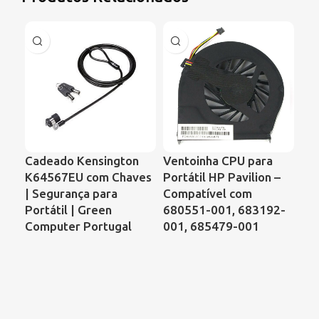
Cadeado Kensington
Ventoinha CPU para
Ve
K64567EU com Chaves
Portátil HP Pavilion –
Por
| Segurança para
Compatível com
DV
Portátil | Green
680551-001, 683192-
DF
Computer Portugal
001, 685479-001