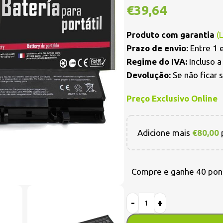
€
39,64
Produto com garantia
(
Prazo de envio:
Entre 1 e
Regime do IVA:
Incluso 
Devolução:
Se não ficar 
Preço Exclusivo Online
Adicione mais
€
80,00
p
Compre e ganhe 40 pon