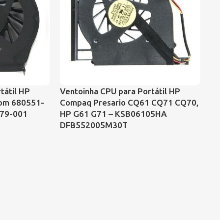
Ve
tátil HP
Ventoinha CPU para Portátil HP
Va
com 680551-
Compaq Presario CQ61 CQ71 CQ70,
U
479-001
HP G61 G71 – KSB06105HA
DFB552005M30T