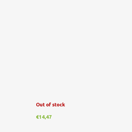
€
1
Out of stock
€
14,47
A