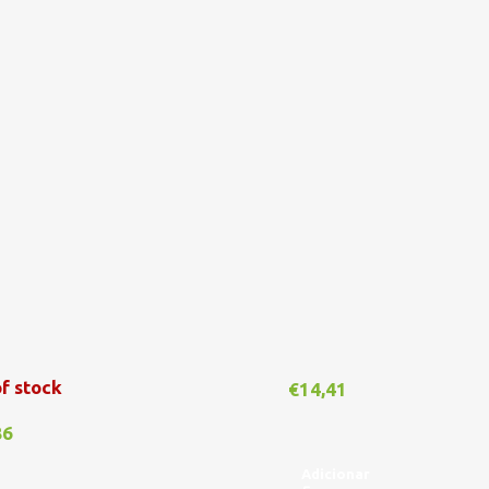
f stock
€
14,41
86
Adicionar