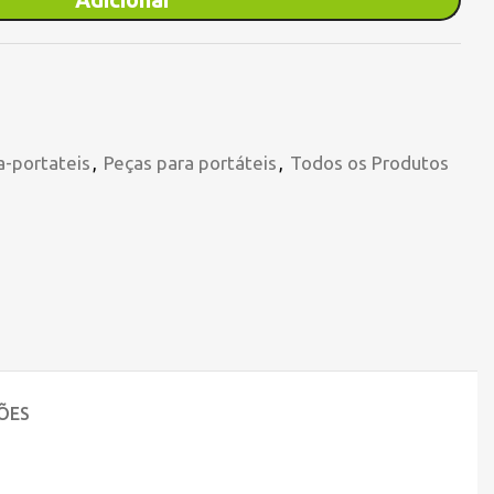
a-portateis
,
Peças para portáteis
,
Todos os Produtos
ÕES