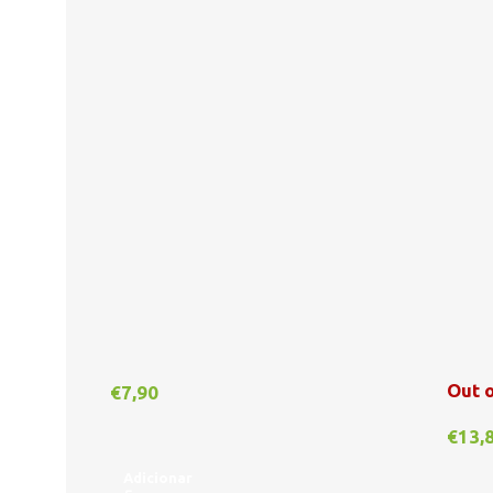
Out o
€
7,90
€
13,
Adicionar