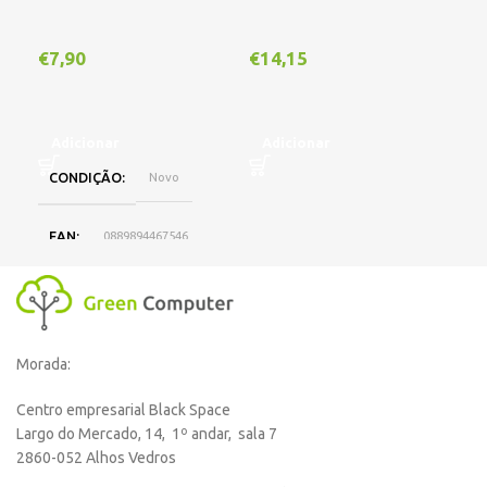
€
7,90
€
14,15
€
1
Adicionar
Adicionar
A
CONDIÇÃO
Novo
EAN
0889894467546
DISPONIBILIDADE
Online
Morada:
,
Loja Oeiras
Centro empresarial Black Space
Largo do Mercado, 14, 1º andar, sala 7
MARCA
HP
2860-052 Alhos Vedros