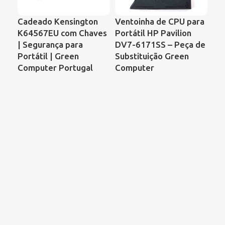
Cadeado Kensington
Ventoinha de CPU para
Ve
K64567EU com Chaves
Portátil HP Pavilion
Por
| Segurança para
DV7-6171SS – Peça de
Co
Portátil | Green
Substituição Green
68
Computer Portugal
Computer
00