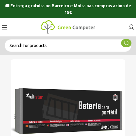
🚚 Entrega gratuita no
Barreiro
e
Moita
nas compras acima de
15€