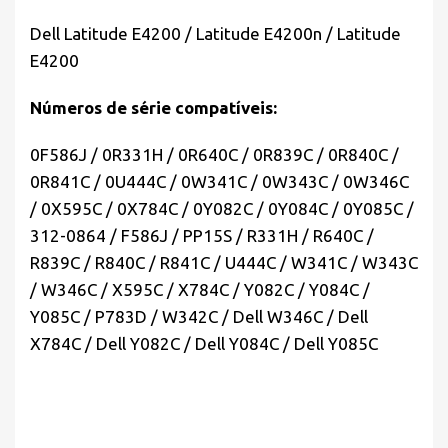
Dell Latitude E4200 / Latitude E4200n / Latitude
E4200
Números de série compatíveis:
0F586J / 0R331H / 0R640C / 0R839C / 0R840C /
0R841C / 0U444C / 0W341C / 0W343C / 0W346C
/ 0X595C / 0X784C / 0Y082C / 0Y084C / 0Y085C /
312-0864 / F586J / PP15S / R331H / R640C /
R839C / R840C / R841C / U444C / W341C / W343C
/ W346C / X595C / X784C / Y082C / Y084C /
Y085C / P783D / W342C / Dell W346C / Dell
X784C / Dell Y082C / Dell Y084C / Dell Y085C