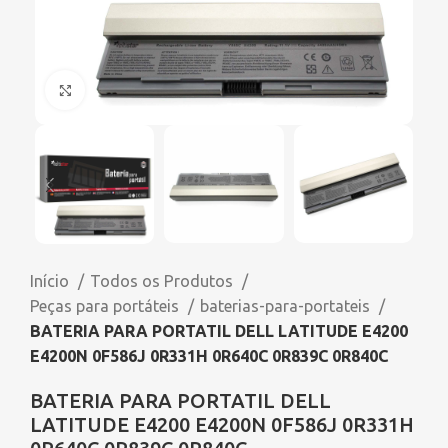
Click to enlarge
Início
Todos os Produtos
Peças para portáteis
baterias-para-portateis
BATERIA PARA PORTATIL DELL LATITUDE E4200
E4200N 0F586J 0R331H 0R640C 0R839C 0R840C
BATERIA PARA PORTATIL DELL
LATITUDE E4200 E4200N 0F586J 0R331H