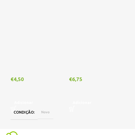
€
4,50
€
6,75
€
1
Adicionar
Adicionar
A
CONDIÇÃO
Novo