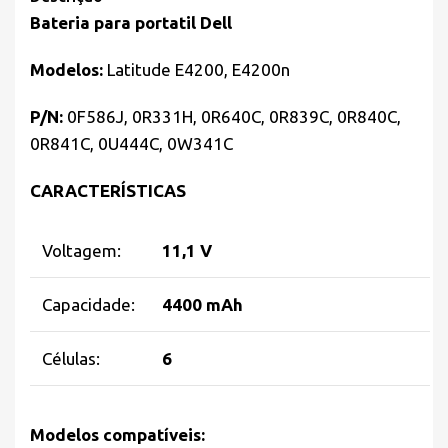
Bateria para portatil Dell
Modelos:
Latitude E4200, E4200n
P/N:
0F586J, 0R331H, 0R640C, 0R839C, 0R840C,
0R841C, 0U444C, 0W341C
CARACTERÍSTICAS
Voltagem:
11,1 V
Capacidade:
4400 mAh
Células:
6
Modelos compatíveis: