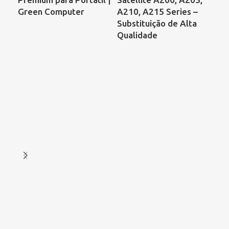
Green Computer
A210, A215 Series –
68
Substituição de Alta
00
Qualidade