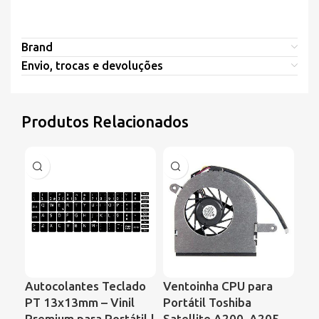
Brand
Envio, trocas e devoluções
Produtos Relacionados
Autocolantes Teclado
Ventoinha CPU para
Ve
PT 13x13mm – Vinil
Portátil Toshiba
Por
Premium para Portátil |
Satellite A200, A205,
Co