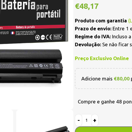
€
48,17
Produto com garantia
(
Prazo de envio:
Entre 1 e
Regime do IVA:
Incluso 
Devolução:
Se não ficar 
Preço Exclusivo Online
Adicione mais
€
80,00
p
Compre e ganhe 48 pon