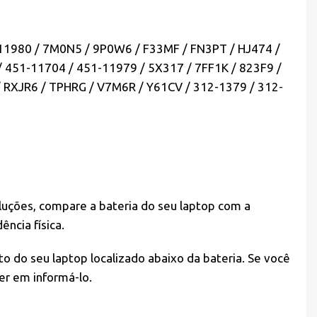
11980 / 7M0N5 / 9P0W6 / F33MF / FN3PT / HJ474 /
451-11704 / 451-11979 / 5X317 / 7FF1K / 823F9 /
 RXJR6 / TPHRG / V7M6R / Y61CV / 312-1379 / 312-
oluções, compare a bateria do seu laptop com a
ncia física.
o do seu laptop localizado abaixo da bateria. Se você
er em informá-lo.