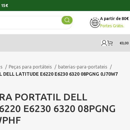
 15€
A partir de 80€
Portes Grátis.
€
0,00
os
Peças para portáteis
baterias-para-portateis
 DELL LATITUDE E6220 E6230 6320 08PGNG 0J70W7
RA PORTATIL DELL
6220 E6230 6320 08PGNG
WPHF