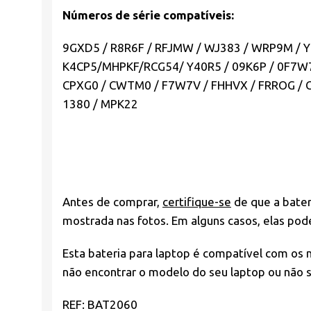
Números de série compatíveis:
9GXD5 / R8R6F / RFJMW / WJ383 / WRP9M / Y
K4CP5/MHPKF/RCG54/ Y40R5 / 09K6P / 0F7W7V
CPXG0 / CWTM0 / F7W7V / FHHVX / FRROG / GY
1380 / MPK22
Antes de comprar,
certifique-se
de que a bater
mostrada nas fotos. Em alguns casos, elas po
Esta bateria para laptop é compatível com os 
não encontrar o modelo do seu laptop ou não s
REF: BAT2060