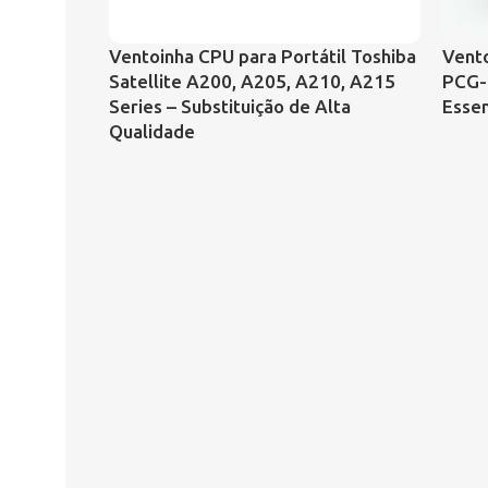
Ventoinha CPU para Portátil Toshiba
Vento
Satellite A200, A205, A210, A215
PCG-
Series – Substituição de Alta
Essen
Qualidade