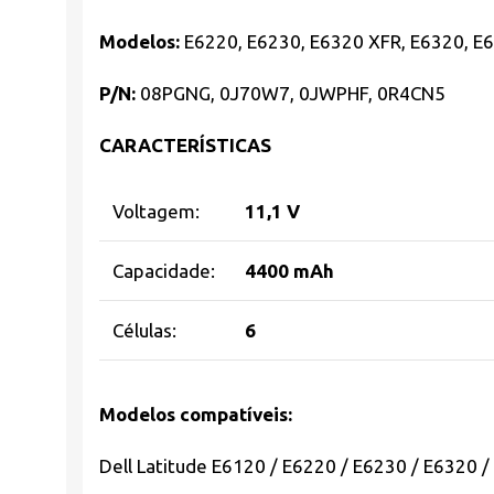
Modelos:
E6220, E6230, E6320 XFR, E6320, E
P/N:
08PGNG, 0J70W7, 0JWPHF, 0R4CN5
CARACTERÍSTICAS
Voltagem:
11,1 V
Capacidade:
4400 mAh
Células:
6
Modelos compatíveis:
Dell Latitude E6120 / E6220 / E6230 / E6320 