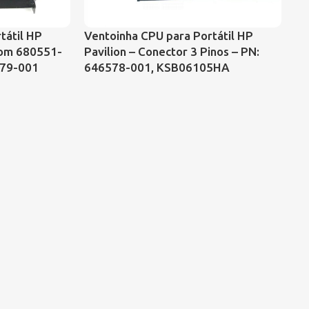
tátil HP
Ventoinha CPU para Portátil HP
VE
com 680551-
Pavilion – Conector 3 Pinos – PN:
CO
479-001
646578-001, KSB06105HA
43