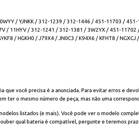
0WYY / YJNKK / 312-1239 / 312-1446 / 451-11703 / 451-
 / 11HYV / 312-1241 / 312-1381 / 3W2YX / 451-11702 / 
KF8 / HGKH0 / J79X4 / JN0C3 / K94X6 / KFHT8 / NGXCJ /
ia que você precisa é a anunciada. Para evitar erros e dev
dem ter o mesmo número de peça, mas não uma correspondê
modelos listados (e mais). Você pode ver o modelo complet
ouber qual bateria é compatível, pergunte e teremos praz