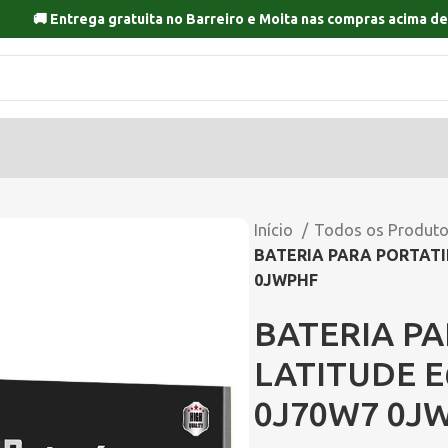
🚚 Entrega gratuita no
Barreiro
e
Moita
nas compras acima de
Início
Todos os Produt
BATERIA PARA PORTATIL
0JWPHF
BATERIA PA
LATITUDE E
0J70W7 0J