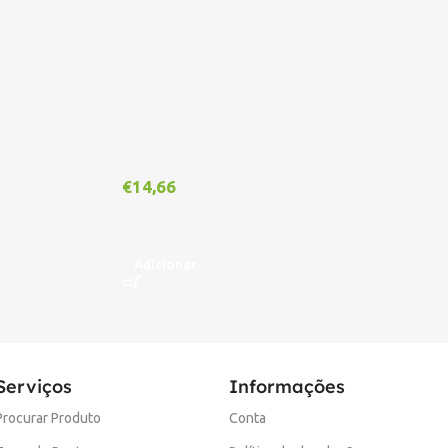
€
14,66
€
1
Adicionar
A
Serviços
Informações
Procurar Produto
Conta