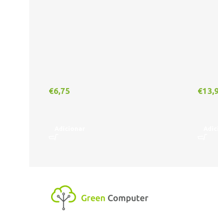
€
6,75
€
13,
Adicionar
Adic