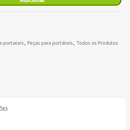
a-portateis
,
Peças para portáteis
,
Todos os Produtos
ÕES