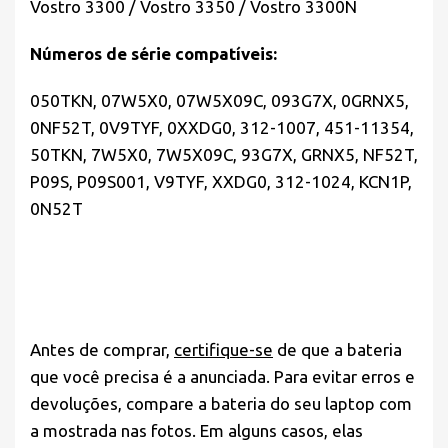
Vostro 3300 / Vostro 3350 / Vostro 3300N
Números de série compatíveis:
050TKN, 07W5X0, 07W5X09C, 093G7X, 0GRNX5,
0NF52T, 0V9TYF, 0XXDG0, 312-1007, 451-11354,
50TKN, 7W5X0, 7W5X09C, 93G7X, GRNX5, NF52T,
P09S, P09S001, V9TYF, XXDG0, 312-1024, KCN1P,
0N52T
Antes de comprar,
certifique-se
de que a bateria
que você precisa é a anunciada. Para evitar erros e
devoluções, compare a bateria do seu laptop com
a mostrada nas fotos. Em alguns casos, elas