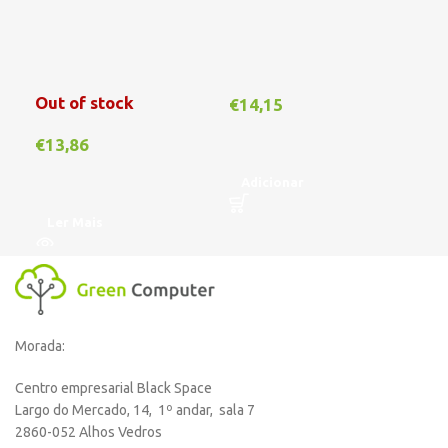
Out of stock
Out
€
14,15
€
13,86
€
1
Adicionar
Ler Mais
L
Morada:
Centro empresarial Black Space
Largo do Mercado, 14, 1º andar, sala 7
2860-052 Alhos Vedros