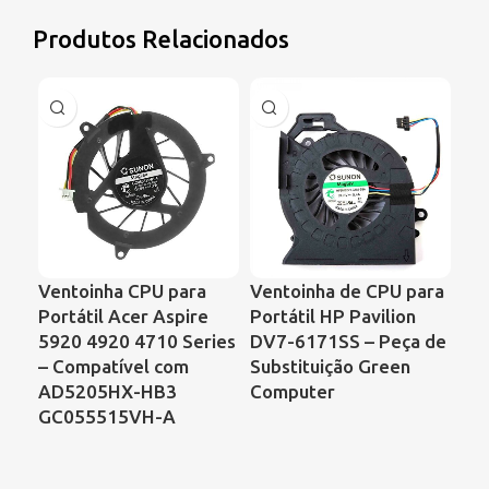
Produtos Relacionados
Ventoinha CPU para
Ventoinha de CPU para
Ve
Portátil Acer Aspire
Portátil HP Pavilion
Po
5920 4920 4710 Series
DV7-6171SS – Peça de
Pr
– Compatível com
Substituição Green
CQ
AD5205HX-HB3
Computer
KS
GC055515VH-A
DF