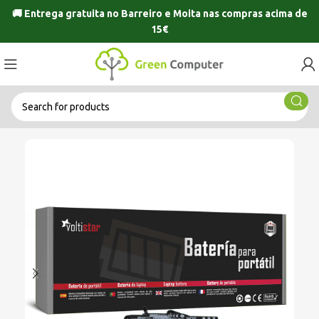
🚚 Entrega gratuita no
Barreiro
e
Moita
nas compras acima de
15€