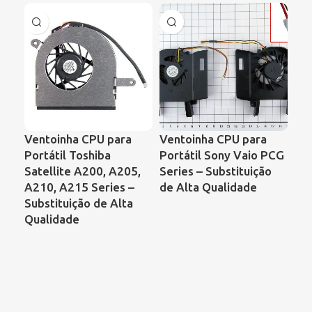
Ventoinha CPU para
Ventoinha CPU para
Ve
Portátil Toshiba
Portátil Sony Vaio PCG
Por
Satellite A200, A205,
Series – Substituição
Sat
A210, A215 Series –
de Alta Qualidade
Co
Substituição de Alta
B7
Qualidade