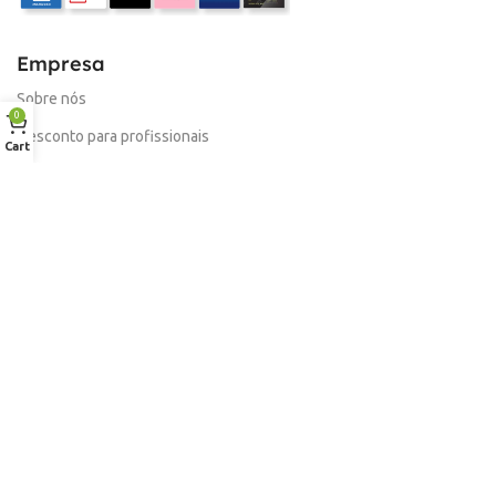
Empresa
Sobre nós
0
Desconto para profissionais
Cart
Contacto
Serviços
Procurar Produto
Troca de Pontos
Informações
Conta
Política de devolução
Livro de Reclamações Electronico
Termos e Condições