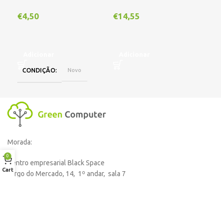
€
4,50
€
14,55
€
1
Adicionar
Adicionar
A
CONDIÇÃO
Novo
Morada:
0
Centro empresarial Black Space
Cart
Largo do Mercado, 14, 1º andar, sala 7
2860-052 Alhos Vedros
Formas de pagamento aceitas