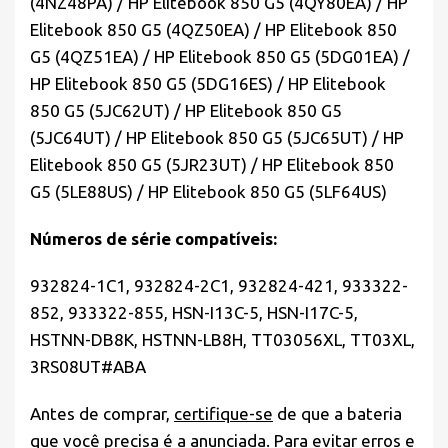
(4NZ48PA) / HP Elitebook 850 G5 (4QY80EA) / HP
Elitebook 850 G5 (4QZ50EA) / HP Elitebook 850
G5 (4QZ51EA) / HP Elitebook 850 G5 (5DG01EA) /
HP Elitebook 850 G5 (5DG16ES) / HP Elitebook
850 G5 (5JC62UT) / HP Elitebook 850 G5
(5JC64UT) / HP Elitebook 850 G5 (5JC65UT) / HP
Elitebook 850 G5 (5JR23UT) / HP Elitebook 850
G5 (5LE88US) / HP Elitebook 850 G5 (5LF64US)
Números de série compatíveis:
932824-1C1, 932824-2C1, 932824-421, 933322-
852, 933322-855, HSN-I13C-5, HSN-I17C-5,
HSTNN-DB8K, HSTNN-LB8H, TT03056XL, TT03XL,
3RS08UT#ABA
Antes de comprar,
certifique-se
de que a bateria
que você precisa é a anunciada. Para evitar erros e