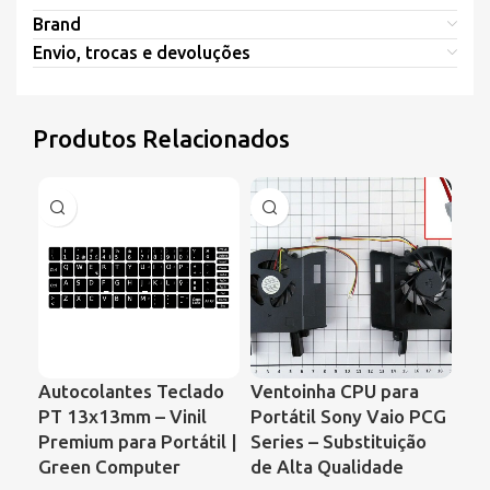
Brand
Envio, trocas e devoluções
Produtos Relacionados
Autocolantes Teclado
Ventoinha CPU para
Ve
PT 13x13mm – Vinil
Portátil Sony Vaio PCG
Por
Premium para Portátil |
Series – Substituição
Sat
Green Computer
de Alta Qualidade
Co