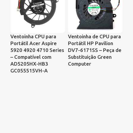
Ventoinha CPU para
Ventoinha de CPU para
Ve
Portátil Acer Aspire
Portátil HP Pavilion
Por
5920 4920 4710 Series
DV7-6171SS – Peça de
Sa
– Compatível com
Substituição Green
C6
AD5205HX-HB3
Computer
Ac
GC055515VH-A
As
Ref