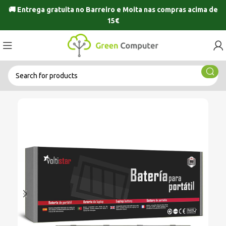
🚚 Entrega gratuita no
Barreiro
e
Moita
nas compras acima de
15€