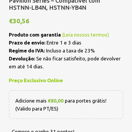
Pavilion Series – Compatível com
HSTNN-LB4N, HSTNN-YB4N
€
30,56
Produto com garantia
(
Leia nossos termos
)
Prazo de envio:
Entre 1 e 3 dias
Regime do IVA:
Incluso a taxa de 23%
Devolução:
Se não ficar satisfeito, pode devolver
em até 14 dias.
Preço Exclusivo Online
Adicione mais
€
80,00
para portes grátis!
(Valido para PT/ES)
Compre e ganhe 31 pontos!