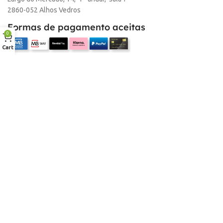
2860-052 Alhos Vedros
Formas de pagamento aceitas
0
Cart
Empresa
Sobre nós
Desconto para profissionais
Contacto
Serviços
Procurar Produto
Troca de Pontos
Informações
Conta
Política de devolução