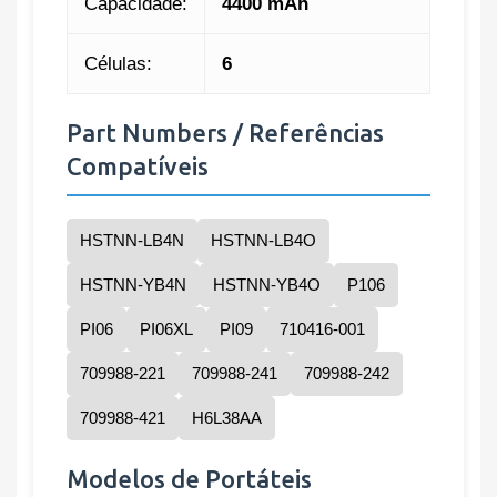
Capacidade:
4400 mAh
Células:
6
Part Numbers / Referências
Compatíveis
HSTNN-LB4N
HSTNN-LB4O
HSTNN-YB4N
HSTNN-YB4O
P106
PI06
PI06XL
PI09
710416-001
709988-221
709988-241
709988-242
709988-421
H6L38AA
Modelos de Portáteis