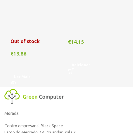
Out of stock
€
14,15
€
1
€
13,86
Adicionar
A
Ler Mais
Morada:
Centro empresarial Black Space
Largo do Mercado, 14, 1º andar, sala 7