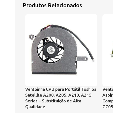
Produtos Relacionados
Ventoinha CPU para Portátil Toshiba
Vento
Satellite A200, A205, A210, A215
Aspir
Series – Substituição de Alta
Comp
Qualidade
GC05