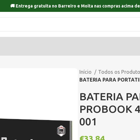
🚚 Entrega gratuita no
Barreiro
e
Moita
nas compras acima de
Início
Todos os Produt
BATERIA PARA PORTATIL
BATERIA PA
PROBOOK 45
001
€
33,84