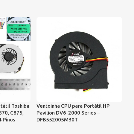
tátil Toshiba
Ventoinha CPU para Portátil HP
VE
870, C875,
Pavilion DV6-2000 Series –
CO
4 Pinos
DFB552005M30T
43