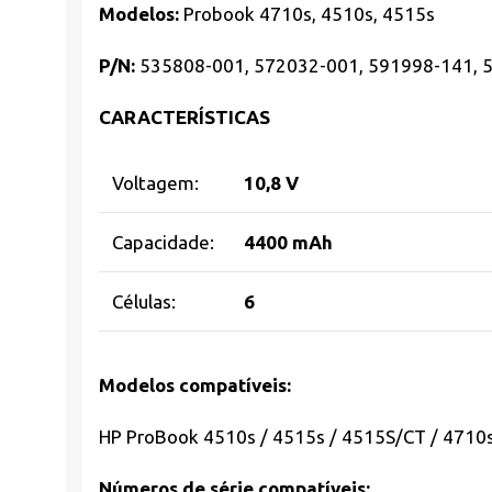
Modelos:
Probook 4710s, 4510s, 4515s
P/N:
535808-001, 572032-001, 591998-141, 
CARACTERÍSTICAS
Voltagem:
10,8 V
Capacidade:
4400 mAh
Células:
6
Modelos compatíveis:
HP ProBook 4510s / 4515s / 4515S/CT / 4710
Números de série compatíveis: