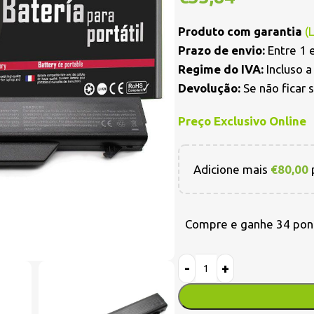
Produto com garantia
(
Prazo de envio:
Entre 1 e
Regime do IVA:
Incluso 
Devolução:
Se não ficar 
Preço Exclusivo Online
Adicione mais
€
80,00
p
Compre e ganhe 34 pon