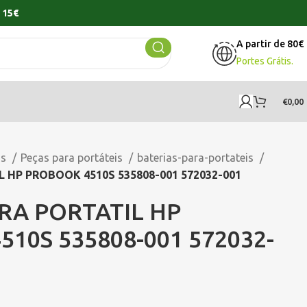
 15€
A partir de 80€
Portes Grátis.
€
0,00
os
Peças para portáteis
baterias-para-portateis
 HP PROBOOK 4510S 535808-001 572032-001
RA PORTATIL HP
10S 535808-001 572032-