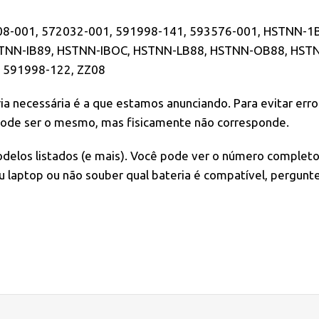
08-001, 572032-001, 591998-141, 593576-001, HSTNN-1B
HSTNN-IB89, HSTNN-IBOC, HSTNN-LB88, HSTNN-OB88, HS
 591998-122, ZZ08
ia necessária é a que estamos anunciando. Para evitar err
 pode ser o mesmo, mas fisicamente não corresponde.
odelos listados (e mais). Você pode ver o número completo
u laptop ou não souber qual bateria é compatível, pergunt