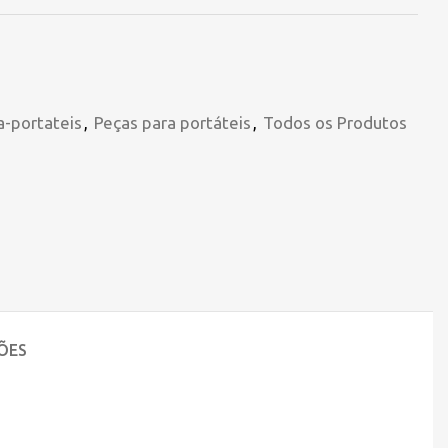
a-portateis
,
Peças para portáteis
,
Todos os Produtos
ÕES