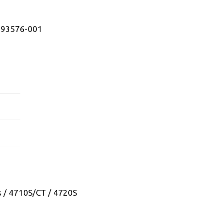
593576-001
s / 4710S/CT / 4720S