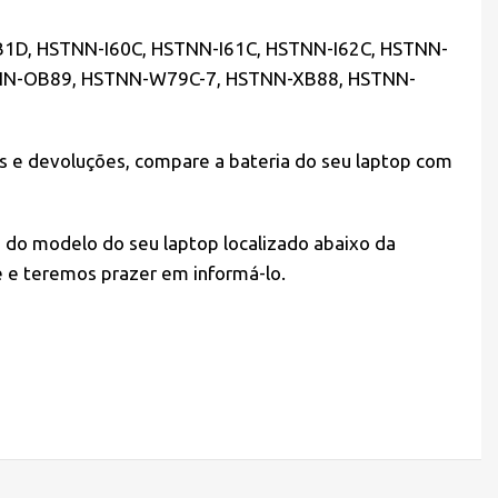
1D, HSTNN-I60C, HSTNN-I61C, HSTNN-I62C, HSTNN-
TNN-OB89, HSTNN-W79C-7, HSTNN-XB88, HSTNN-
os e devoluções, compare a bateria do seu laptop com
 do modelo do seu laptop localizado abaixo da
e e teremos prazer em informá-lo.