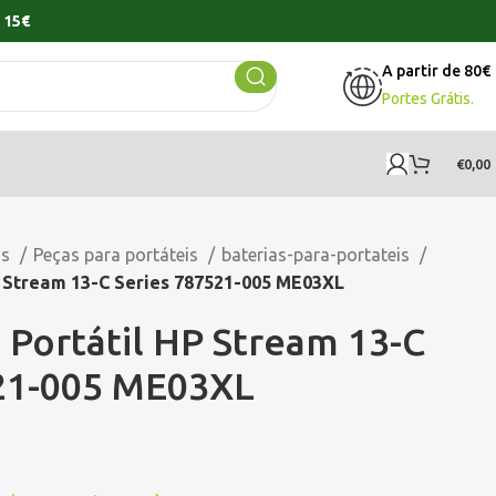
 15€
A partir de 80€
Portes Grátis.
€
0,00
os
Peças para portáteis
baterias-para-portateis
P Stream 13-C Series 787521-005 ME03XL
 Portátil HP Stream 13-C
521-005 ME03XL