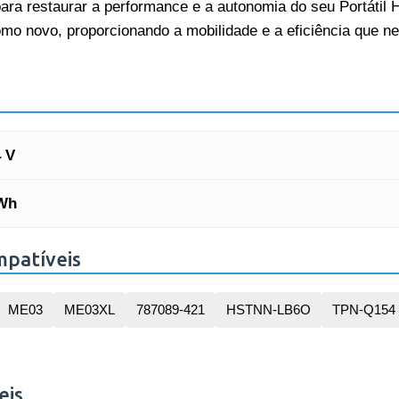
para restaurar a performance e a autonomia do seu Portátil
mo novo, proporcionando a mobilidade e a eficiência que ne
4 V
Wh
mpatíveis
ME03
ME03XL
787089-421
HSTNN-LB6O
TPN-Q154
eis