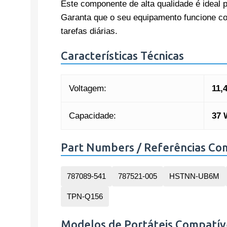
Este componente de alta qualidade é ideal 
Garanta que o seu equipamento funcione co
tarefas diárias.
Características Técnicas
Voltagem:
11,
Capacidade:
37 
Part Numbers / Referências Co
787089-541
787521-005
HSTNN-UB6M
TPN-Q156
Modelos de Portáteis Compatív