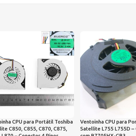
inha CPU para Portátil Toshiba
Ventoinha CPU para Por
lite C850, C855, C870, C875,
Satellite L755 L755D –
 L870 – Conector 4 Pinos
com B7705HX-GB3