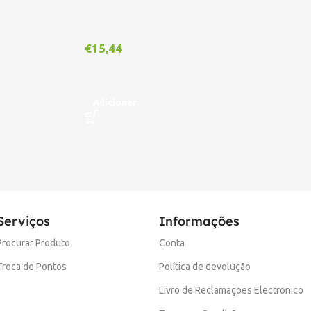
€
15,44
€
1
Adicionar
A
Serviços
Informações
Procurar Produto
Conta
Troca de Pontos
Política de devolução
Livro de Reclamações Electronico