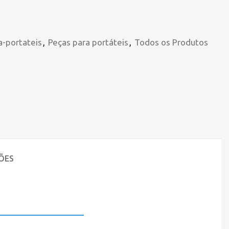
a-portateis
,
Peças para portáteis
,
Todos os Produtos
ÕES