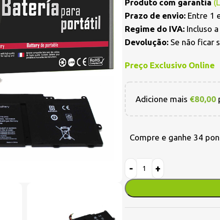
Produto com garantia
(
Prazo de envio:
Entre 1 e
Regime do IVA:
Incluso 
Devolução:
Se não ficar 
Preço Exclusivo Online
Adicione mais
€
80,00
p
Compre e ganhe 34 pon