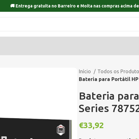
🚚 Entrega gratuita no
Barreiro
e
Moita
nas compras acima de
Início
Todos os Produt
Bateria para Portátil H
Bateria para
Series 787
€
33,92