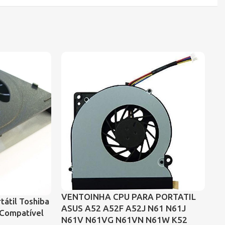
VENTOINHA CPU PARA PORTATIL
tátil Toshiba
Ve
ASUS A52 A52F A52J N61 N61J
 Compatível
Co
N61V N61VG N61VN N61W K52
Mo