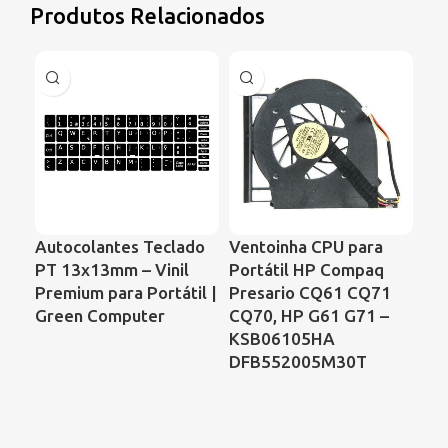
Produtos Relacionados
Autocolantes Teclado
Ventoinha CPU para
Ve
PT 13x13mm – Vinil
Portátil HP Compaq
Por
Premium para Portátil |
Presario CQ61 CQ71
DV
Green Computer
CQ70, HP G61 G71 –
DF
KSB06105HA
DFB552005M30T