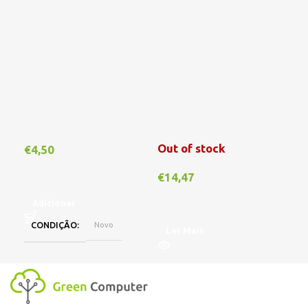
Out of stock
€
4,50
€
1
€
14,47
Adicionar
A
CONDIÇÃO
Novo
Ler Mais