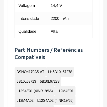
Voltagem
14,4 V
Intensidade
2200 mAh
Qualidade
Alta
Part Numbers / Referências
Compatíveis
BSNO4170A5-AT
LH5B10L67278
5B10L68713
5B10L67278
L12S4E01 (4INR19/66)
L12M4E01
L12M4A02
L12S4A02 (4INR19/65)