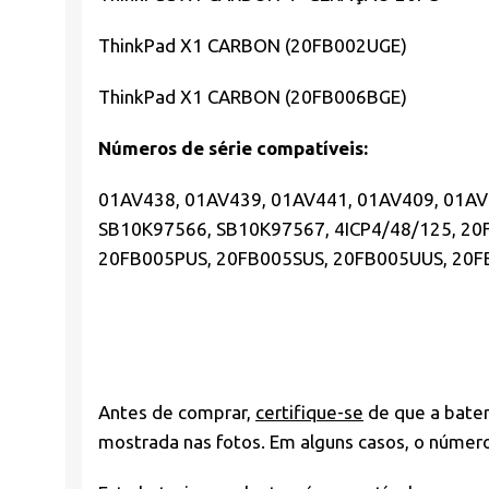
ThinkPad X1 CARBON (20FB002UGE)
ThinkPad X1 CARBON (20FB006BGE)
Números de série compatíveis:
01AV438, 01AV439, 01AV441, 01AV409, 01AV
SB10K97566, SB10K97567, 4ICP4/48/125, 2
20FB005PUS, 20FB005SUS, 20FB005UUS, 20F
Antes de comprar,
certifique-se
de que a bater
mostrada nas fotos. Em alguns casos, o númer