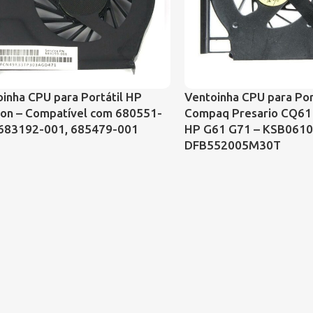
inha CPU para Portátil HP
Ventoinha CPU para Por
ion – Compatível com 680551-
Compaq Presario CQ61
 683192-001, 685479-001
HP G61 G71 – KSB061
DFB552005M30T