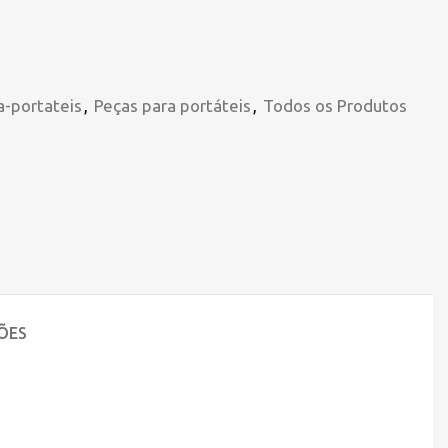
a-portateis
,
Peças para portáteis
,
Todos os Produtos
ÕES