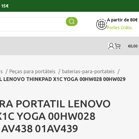
 15€
A partir de 80€
Portes Grátis.
€
0,00
os
Peças para portáteis
baterias-para-portateis
L LENOVO THINKPAD X1C YOGA 00HW028 00HW029
ARA PORTATIL LENOVO
X1C YOGA 00HW028
AV438 01AV439