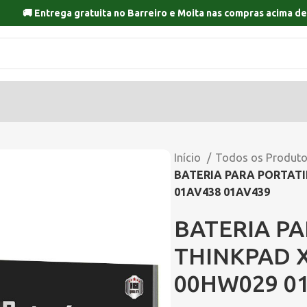
🚚 Entrega gratuita no
Barreiro
e
Moita
nas compras acima de
Início
Todos os Produt
BATERIA PARA PORTATI
01AV438 01AV439
BATERIA P
THINKPAD 
00HW029 01