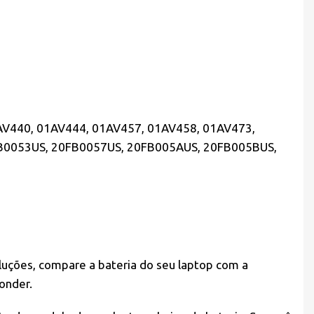
V440, 01AV444, 01AV457, 01AV458, 01AV473,
B0053US, 20FB0057US, 20FB005AUS, 20FB005BUS,
oluções, compare a bateria do seu laptop com a
onder.