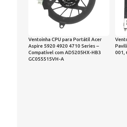
Ventoinha CPU para Portátil Acer
Vento
Aspire 5920 4920 4710 Series –
Pavil
Compatível com AD5205HX-HB3
001,
GC055515VH-A