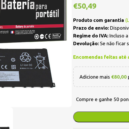
€
50,49
Produto com garantia
(
Prazo de envio:
Disponiv
Regime do IVA:
Incluso 
Devolução:
Se não ficar 
Encomendas feitas até 
Adicione mais
€
80,00
p
Compre e ganhe 50 pon