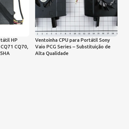
tátil HP
Ventoinha CPU para Portátil Sony
Ve
 CQ71 CQ70,
Vaio PCG Series – Substituição de
Sa
05HA
Alta Qualidade
L8