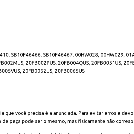
410, SB10F46466, SB10F46467, 00HW028, 00HW029, 01A
0FB002MUS, 20FB002PUS, 20FB004QUS, 20FB0051US, 20F
B005VUS, 20FB0062US, 20FB0065US
ia que você precisa é a anunciada. Para evitar erros e dev
o de peça pode ser o mesmo, mas fisicamente não corresp