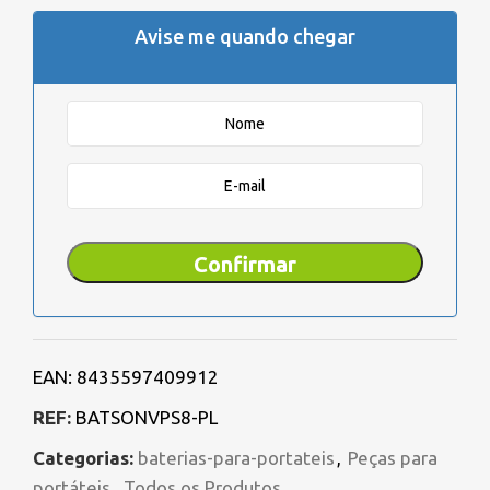
Avise me quando chegar
Confirmar
EAN:
8435597409912
REF:
BATSONVPS8-PL
Categorias:
baterias-para-portateis
,
Peças para
portáteis
,
Todos os Produtos