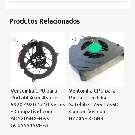
Produtos Relacionados
Ve
Ventoinha CPU para
Ventoinha CPU para
Por
Portátil Acer Aspire
Portátil Toshiba
VG
5920 4920 4710 Series
Satellite L755 L755D –
UD
– Compatível com
Compatível com
AD5205HX-HB3
B7705HX-GB3
GC055515VH-A