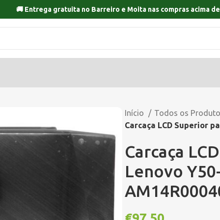
🚚 Entrega gratuita no
Barreiro
e
Moita
nas compras acima de
Início
Todos os Produt
Carcaça LCD Superior pa
Carcaça LCD 
Lenovo Y50-
AM14R0004
€
97,50