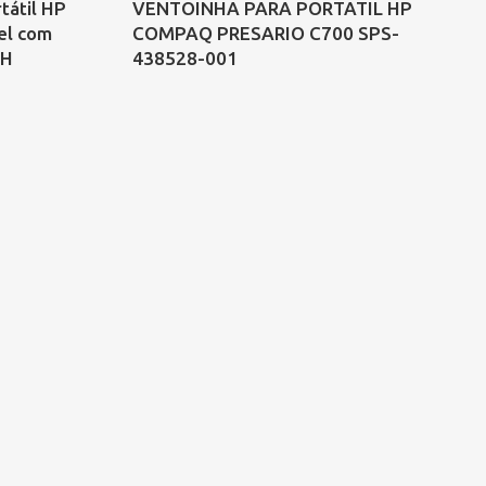
tátil HP
VENTOINHA PARA PORTATIL HP
Ve
el com
COMPAQ PRESARIO C700 SPS-
N4
5H
438528-001
K
K