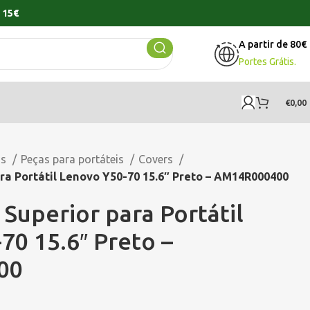
 15€
A partir de 80€
Portes Grátis.
€
0,00
os
Peças para portáteis
Covers
ra Portátil Lenovo Y50-70 15.6″ Preto – AM14R000400
Superior para Portátil
70 15.6″ Preto –
00