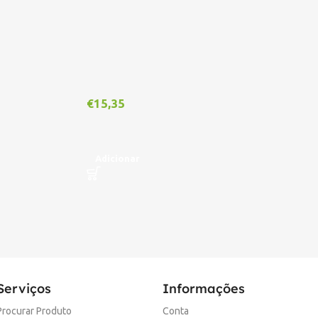
€
15,35
€
1
Adicionar
A
Serviços
Informações
Procurar Produto
Conta