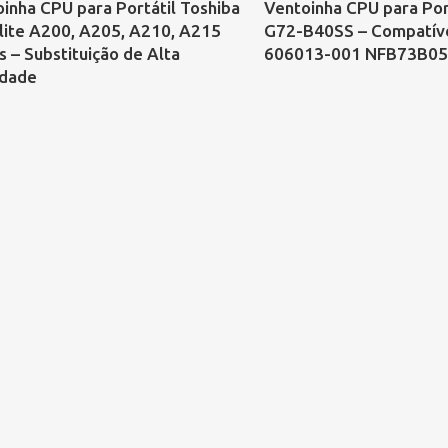
inha CPU para Portátil Toshiba
Ventoinha CPU para Por
lite A200, A205, A210, A215
G72-B40SS – Compatív
s – Substituição de Alta
606013-001 NFB73B0
idade