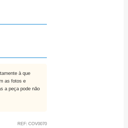
atamente à que
m as fotos e
as a peça pode não
REF: COV0070