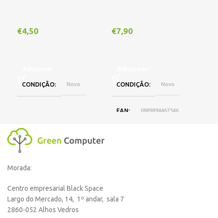
Out
€
4,50
€
7,90
€
1
Adicionar
Adicionar
CONDIÇÃO
Novo
CONDIÇÃO
Novo
L
EAN
0889894467546
DISPONIBILIDADE
Online
Morada:
,
Loja Oeiras
Centro empresarial Black Space
Largo do Mercado, 14, 1º andar, sala 7
MARCA
HP
2860-052 Alhos Vedros