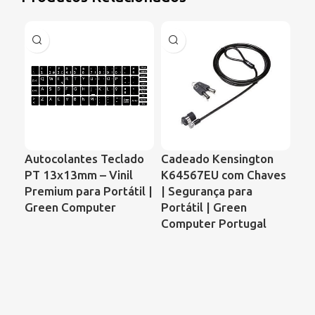
Autocolantes Teclado
Cadeado Kensington
Ve
PT 13x13mm – Vinil
K64567EU com Chaves
Por
Premium para Portátil |
| Segurança para
59
Green Computer
Portátil | Green
– 
Computer Portugal
AD
GC