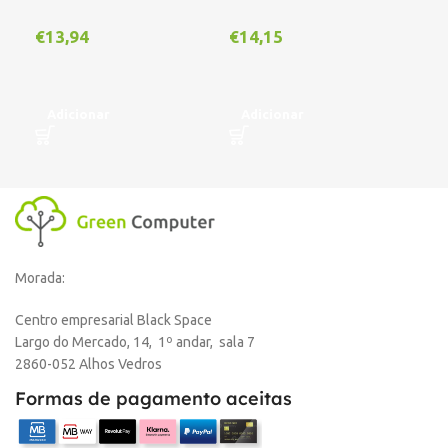
Out
€
13,94
€
14,15
€
1
Adicionar
Adicionar
L
Morada:
Centro empresarial Black Space
Largo do Mercado, 14, 1º andar, sala 7
2860-052 Alhos Vedros
Formas de pagamento aceitas