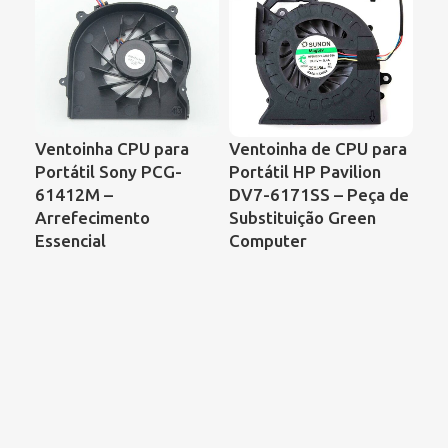
Ventoinha CPU para
Ventoinha de CPU para
Ve
Portátil Sony PCG-
Portátil HP Pavilion
Po
61412M –
DV7-6171SS – Peça de
Pr
Arrefecimento
Substituição Green
CQ
Essencial
Computer
KS
DF