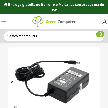
🚚 Entrega gratuita no
Barreiro
e
Moita
nas compras acima de
15€
Click to enlarge