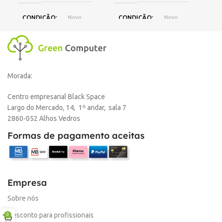
CONDIÇÃO
Novo
CONDIÇÃO
Novo
C
MARCA
Compativel
MARCA
Compativel
M
Morada:
Centro empresarial Black Space
Largo do Mercado, 14, 1º andar, sala 7
2860-052 Alhos Vedros
Formas de pagamento aceitas
Empresa
Sobre nós
Desconto para profissionais
0