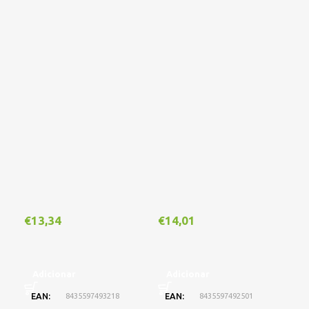
€
13,34
€
14,01
€
1
Adicionar
Adicionar
A
EAN
8435597493218
EAN
8435597492501
E