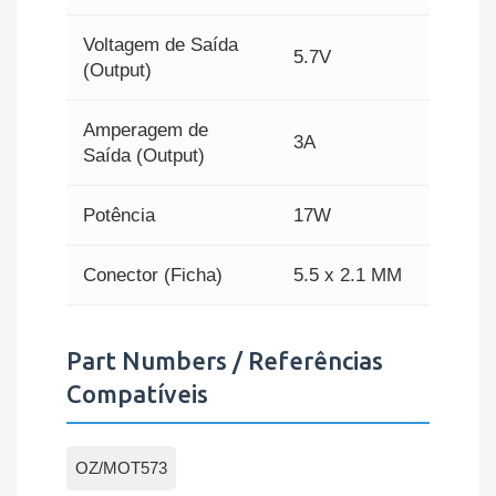
Voltagem de Saída
5.7V
(Output)
Amperagem de
3A
Saída (Output)
Potência
17W
Conector (Ficha)
5.5 x 2.1 MM
Part Numbers / Referências
Compatíveis
OZ/MOT573