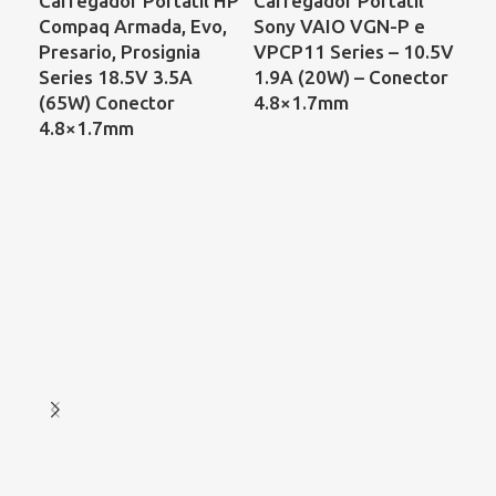
Carregador Portátil HP
Carregador Portátil
Ca
Compaq Armada, Evo,
Sony VAIO VGN-P e
Por
Presario, Prosignia
VPCP11 Series – 10.5V
V3
Series 18.5V 3.5A
1.9A (20W) – Conector
(90
(65W) Conector
4.8×1.7mm
5.
4.8×1.7mm