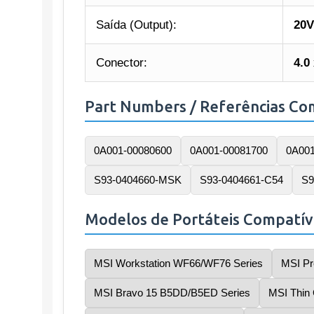
Saída (Output):
20V
Conector:
4.0
Part Numbers / Referências Co
0A001-00080600
0A001-00081700
0A001
S93-0404660-MSK
S93-0404661-C54
S9
Modelos de Portáteis Compatív
MSI Workstation WF66/WF76 Series
MSI Pr
MSI Bravo 15 B5DD/B5ED Series
MSI Thin