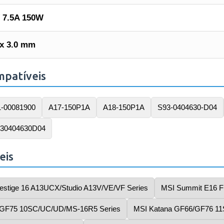
 7.5A 150W
 x 3.0 mm
mpatíveis
-00081900
A17-150P1A
A18-150P1A
S93-0404630-D04
30404630D04
eis
estige 16 A13UCX/Studio A13V/VE/VF Series
MSI Summit E16 Fl
 GF75 10SC/UC/UD/MS-16R5 Series
MSI Katana GF66/GF76 11