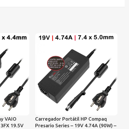
ny VAIO
Carregador Portátil HP Compaq
Ca
3FX 19.5V
Presario Series – 19V 4.74A (90W) –
Co