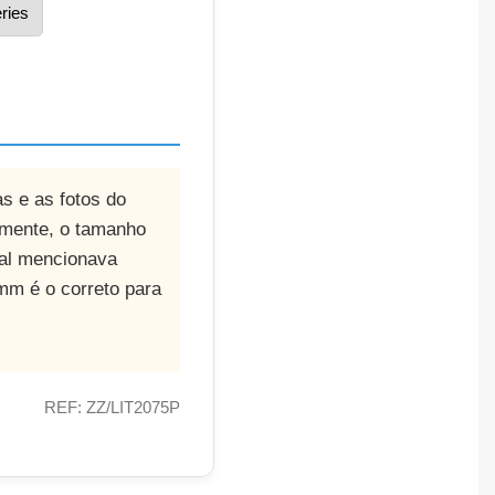
ries
s e as fotos do
almente, o tamanho
inal mencionava
mm é o correto para
REF: ZZ/LIT2075P