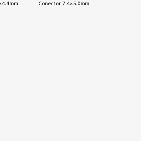
5×4.4mm
Conector 7.4×5.0mm
1.