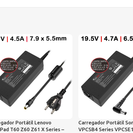
gador Portátil Lenovo
Carregador Portátil So
Pad T60 Z60 Z61 X Series –
VPCSB4 Series VPCSE1