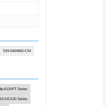
S93-0404660-C54
ip A13VFT Series
SC/UC/UD Series