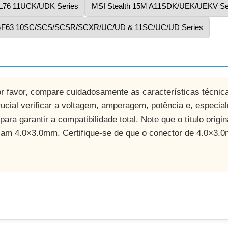
L76 11UCK/UDK Series
MSI Stealth 15M A11SDK/UEK/UEKV Se
 GF63 10SC/SCS/SCSR/SCXR/UC/UD & 11SC/UC/UD Series
or favor, compare cuidadosamente as características técnica
rucial verificar a voltagem, amperagem, potência e, especi
para garantir a compatibilidade total. Note que o título orig
am 4.0×3.0mm. Certifique-se de que o conector de 4.0×3.0