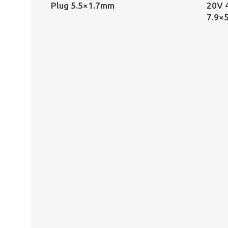
Plug 5.5×1.7mm
20V 
7.9×