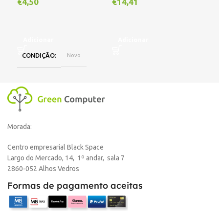
€
4,50
€
14,41
€
1
Adicionar
Adicionar
A
CONDIÇÃO
Novo
Morada:
Centro empresarial Black Space
Largo do Mercado, 14, 1º andar, sala 7
2860-052 Alhos Vedros
Formas de pagamento aceitas