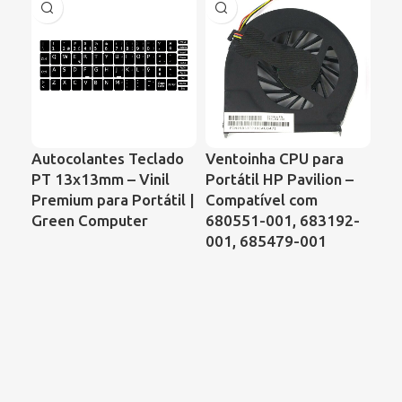
Autocolantes Teclado
Ventoinha CPU para
Ve
PT 13x13mm – Vinil
Portátil HP Pavilion –
Por
Premium para Portátil |
Compatível com
Ser
Green Computer
680551-001, 683192-
de 
001, 685479-001