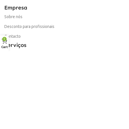
Empresa
Sobre nós
Desconto para profissionais
Contacto
0
Serviços
Cart
Procurar Produto
Troca de Pontos
Informações
Conta
Política de devolução
Livro de Reclamações Electronico
Termos e Condições
Garantia