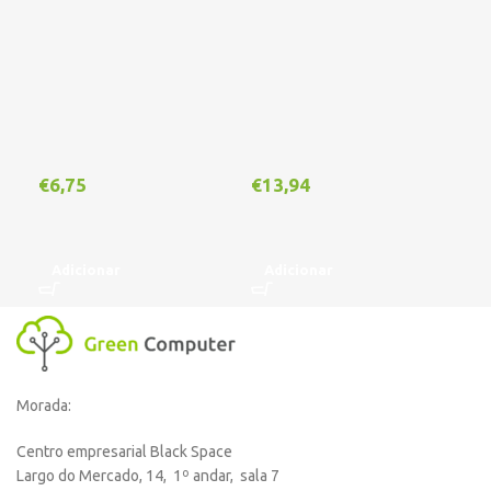
€
6,75
€
13,94
€
1
Adicionar
Adicionar
A
Morada:
Centro empresarial Black Space
Largo do Mercado, 14, 1º andar, sala 7