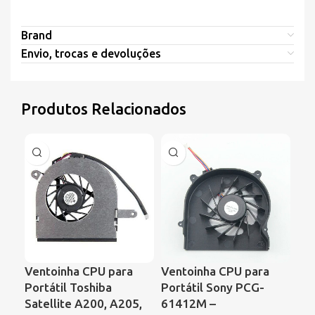
Brand
Envio, trocas e devoluções
Produtos Relacionados
Ventoinha CPU para
Ventoinha CPU para
Ve
Portátil Toshiba
Portátil Sony PCG-
Por
Satellite A200, A205,
61412M –
Co