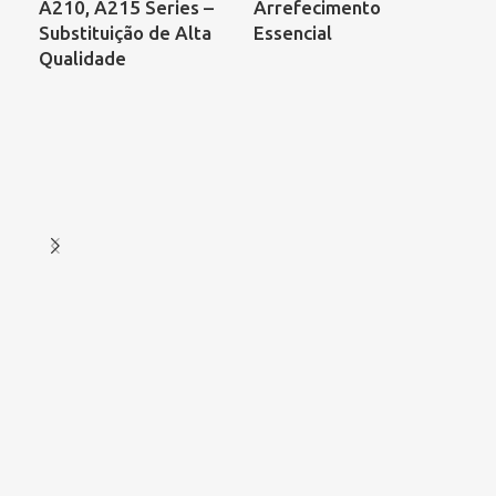
A210, A215 Series –
Arrefecimento
68
Substituição de Alta
Essencial
00
Qualidade