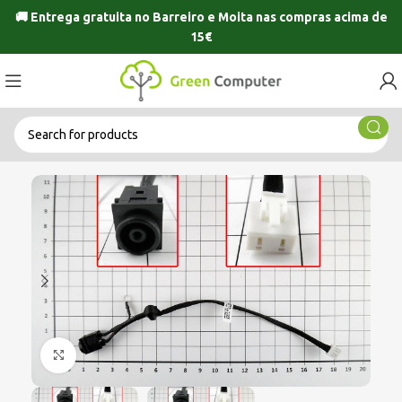
🚚 Entrega gratuita no
Barreiro
e
Moita
nas compras acima de
15€
Click to enlarge