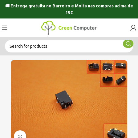
🚚 Entrega gratuita no
Barreiro
e
Moita
nas compras acima de
15€
Click to enlarge