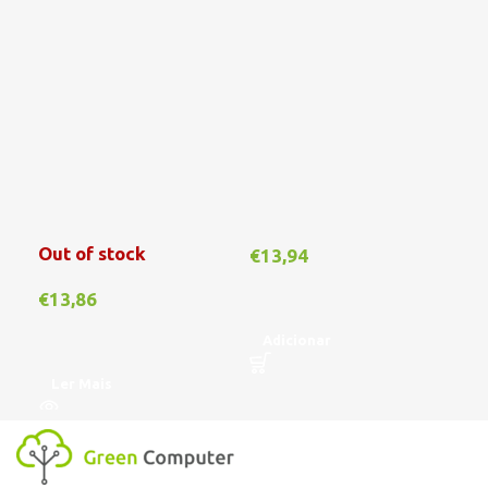
Out of stock
€
13,94
€
1
€
13,86
Adicionar
A
Ler Mais