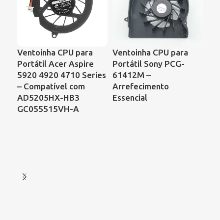
Ventoinha CPU para
Ventoinha CPU para
Ve
Portátil Acer Aspire
Portátil Sony PCG-
Por
5920 4920 4710 Series
61412M –
Sa
– Compatível com
Arrefecimento
C6
AD5205HX-HB3
Essencial
Ac
GC055515VH-A
As
Ref