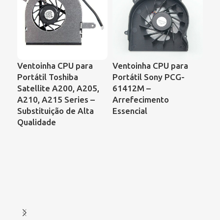
Ventoinha CPU para
Ventoinha CPU para
Ve
Portátil Toshiba
Portátil Sony PCG-
Por
Satellite A200, A205,
61412M –
Sa
A210, A215 Series –
Arrefecimento
C6
Substituição de Alta
Essencial
Ac
Qualidade
As
Ref