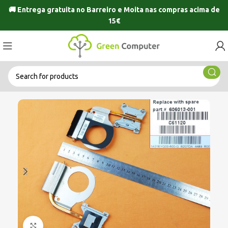
🚚 Entrega gratuita no
Barreiro
e
Moita
nas compras acima de
15€
Click to enlarge