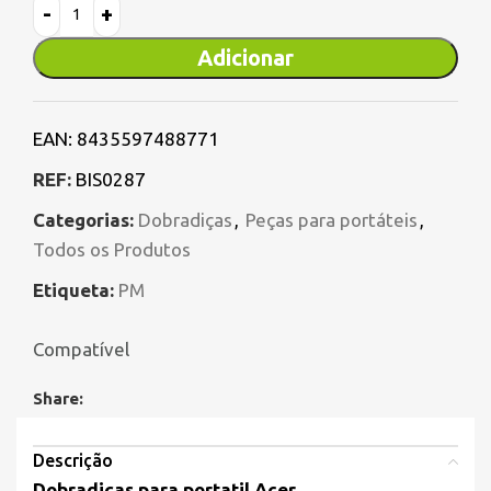
Adicionar
EAN:
8435597488771
REF:
BIS0287
Categorias:
Dobradiças
,
Peças para portáteis
,
Todos os Produtos
Etiqueta:
PM
Compatível
Share:
Descrição
Dobradiças para portatil Acer