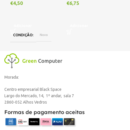
€
4,50
€
6,75
€
1
Adicionar
Adicionar
A
CONDIÇÃO
Novo
Morada:
Centro empresarial Black Space
Largo do Mercado, 14, 1º andar, sala 7
2860-052 Alhos Vedros
Formas de pagamento aceitas