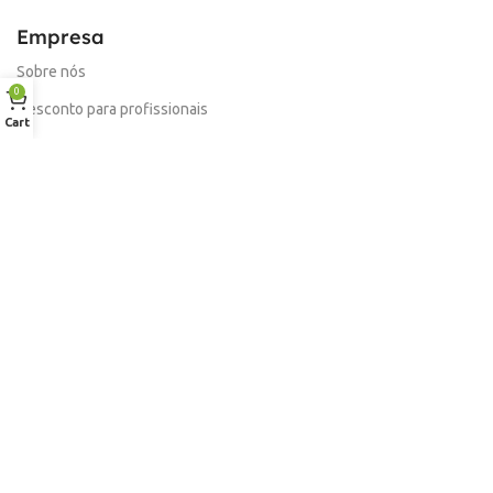
Empresa
Sobre nós
0
Desconto para profissionais
Cart
Contacto
Serviços
Procurar Produto
Troca de Pontos
Informações
Conta
Política de devolução
Livro de Reclamações Electronico
Termos e Condições
Garantia