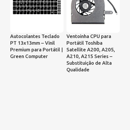
Autocolantes Teclado
Ventoinha CPU para
Ve
PT 13x13mm – Vinil
Portátil Toshiba
Por
Premium para Portátil |
Satellite A200, A205,
Ser
Green Computer
A210, A215 Series –
de 
Substituição de Alta
Qualidade