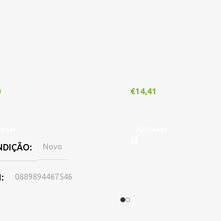
0
€
14,41
ionar
Adicionar
NDIÇÃO
Novo
N
0889894467546
PONIBILIDADE
Online
,