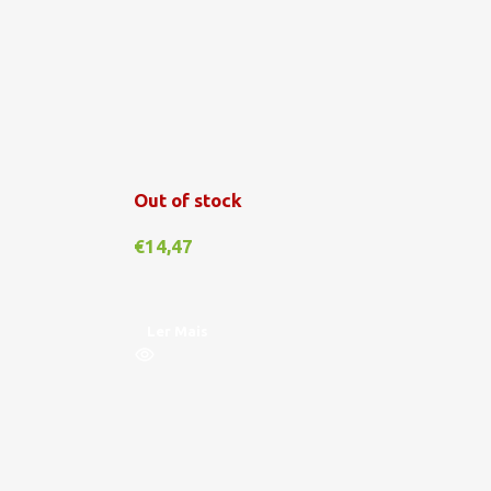
€
1
Out of stock
€
14,47
A
Ler Mais