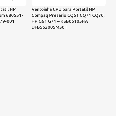
VE
tátil HP
Ventoinha CPU para Portátil HP
AS
com 680551-
Compaq Presario CQ61 CQ71 CQ70,
N
479-001
HP G61 G71 – KSB06105HA
K5
DFB552005M30T