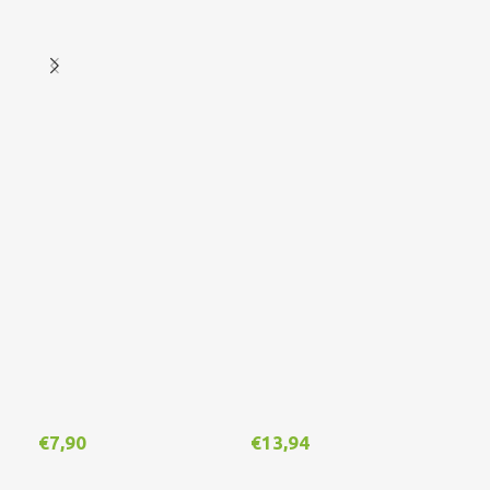
Out
€
7,90
€
13,94
€
1