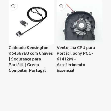
Cadeado Kensington
Ventoinha CPU para
Ve
K64567EU com Chaves
Portátil Sony PCG-
Po
| Segurança para
61412M –
Pr
Portátil | Green
Arrefecimento
CQ
Computer Portugal
Essencial
KS
DF