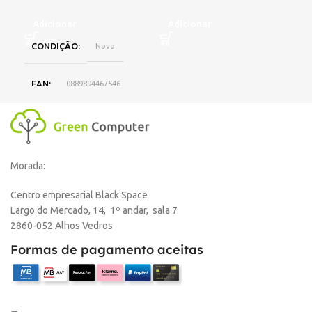
Adicionar
Adicionar
CONDIÇÃO
Novo
L
EAN
0889894467546
DISPONIBILIDADE
Online
Morada:
,
Loja Oeiras
Centro empresarial Black Space
Largo do Mercado, 14, 1º andar, sala 7
MARCA
HP
2860-052 Alhos Vedros
Formas de pagamento aceitas