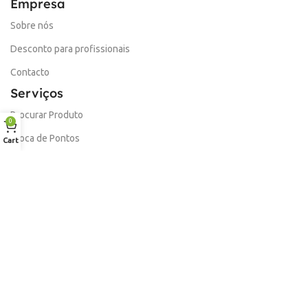
Empresa
Sobre nós
Desconto para profissionais
Contacto
Serviços
Procurar Produto
0
Troca de Pontos
Cart
Informações
Conta
Política de devolução
Livro de Reclamações Electronico
Termos e Condições
Garantia
Portes e Entregas