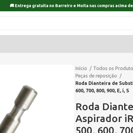
🚚 Entrega gratuita no
Barreiro
e
Moita
nas compras acima de
Início
Todos os Produt
Peças de reposição
Roda Dianteira de Subst
600, 700, 800, 900, E, i, S
Roda Diante
Aspirador i
500, 600, 700