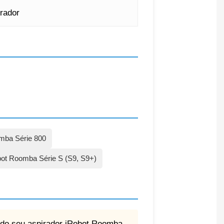
rador
mba Série 800
bot Roomba Série S (S9, S9+)
o do seu aspirador iRobot Roomba