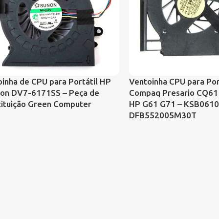
inha de CPU para Portátil HP
Ventoinha CPU para Por
lion DV7-6171SS – Peça de
Compaq Presario CQ61
tituição Green Computer
HP G61 G71 – KSB061
DFB552005M30T