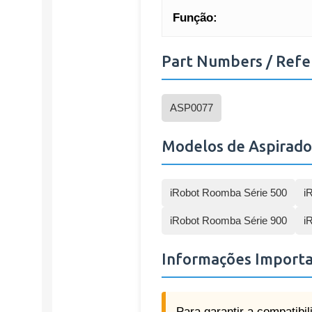
Função:
Part Numbers / Refe
ASP0077
Modelos de Aspirado
iRobot Roomba Série 500
i
iRobot Roomba Série 900
i
Informações Import
Para garantir a compatibi