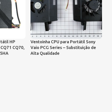
tátil HP
Ventoinha CPU para Portátil Sony
Ve
 CQ71 CQ70,
Vaio PCG Series – Substituição de
Sa
05HA
Alta Qualidade
co