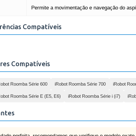
Permite a movimentação e navegação do aspi
rências Compatíveis
res Compatíveis
Robot Roomba Série 600
iRobot Roomba Série 700
iRobot Roo
Robot Roomba Série E (E5, E6)
iRobot Roomba Série i (i7)
iRo
antes
lidade perfeita, recomendamos que verifique o modelo exat