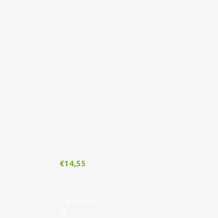
€
14,55
€
1
Adicionar
A