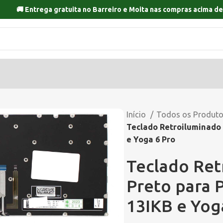
🚚 Entrega gratuita no
Barreiro
e
Moita
nas compras acima de
Início
Todos os Produt
Teclado Retroiluminado 
e Yoga 6 Pro
Teclado Ret
Preto para 
13IKB e Yog