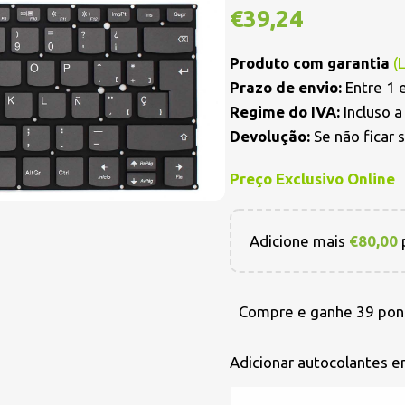
€
39,24
Produto com garantia
(
Prazo de envio:
Entre 1 e
Regime do IVA:
Incluso 
Devolução:
Se não ficar 
Preço Exclusivo Online
Adicione mais
€
80,00
p
Compre e ganhe 39 pon
Adicionar autocolantes 