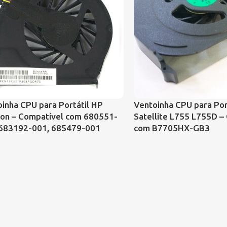
inha CPU para Portátil HP
Ventoinha CPU para Por
ion – Compatível com 680551-
Satellite L755 L755D –
 683192-001, 685479-001
com B7705HX-GB3