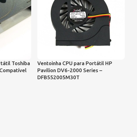
tátil Toshiba
Ventoinha CPU para Portátil HP
VE
 Compatível
Pavilion DV6-2000 Series –
CO
DFB552005M30T
43