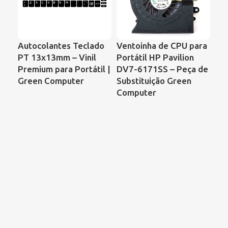
Autocolantes Teclado
Ventoinha de CPU para
Ve
PT 13x13mm – Vinil
Portátil HP Pavilion
Por
Premium para Portátil |
DV7-6171SS – Peça de
Co
Green Computer
Substituição Green
68
Computer
00