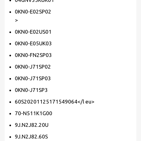
0KN0-E02SP02
>
0KN0-E02US01
0KN0-E05UK03
0KN0-FN2SP03
0KN0-J71SP02
0KN0-J71SP03
0KN0-J71SP3
60S20201125171549064</l eu>
70-N511K1G00
9J.N2J82.20U
9J.N2J82.60S