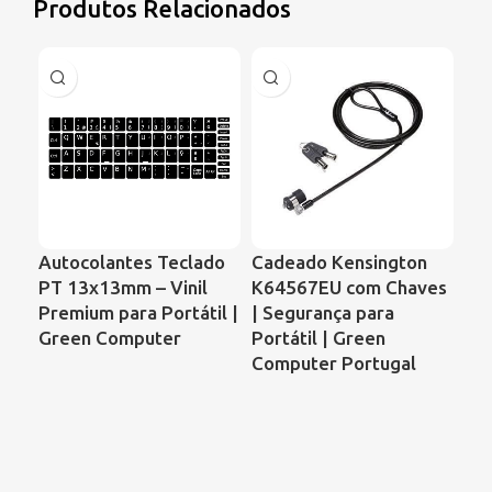
Produtos Relacionados
Autocolantes Teclado
Cadeado Kensington
Ve
PT 13x13mm – Vinil
K64567EU com Chaves
Por
Premium para Portátil |
| Segurança para
DV
Green Computer
Portátil | Green
Sub
Computer Portugal
Co