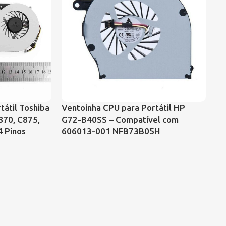
tátil Toshiba
Ventoinha CPU para Portátil HP
Ve
870, C875,
G72-B40SS – Compatível com
Sa
4 Pinos
606013-001 NFB73B05H
L8
(3