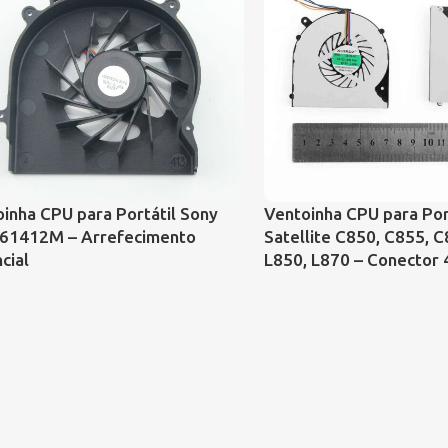
inha CPU para Portátil Sony
Ventoinha CPU para Por
61412M – Arrefecimento
Satellite C850, C855, C
cial
L850, L870 – Conector 