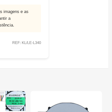
as imagens e as
ntir a
stência.
REF: KL/LE-L340