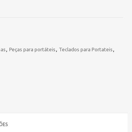
mas
,
Peças para portáteis
,
Teclados para Portateis
,
ÕES