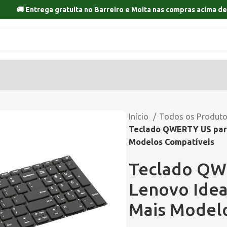
🚚 Entrega gratuita no
Barreiro
e
Moita
nas compras acima de
Início
Todos os Produt
Teclado QWERTY US para 
Modelos Compatíveis
Teclado QWE
Lenovo Idea
Mais Model