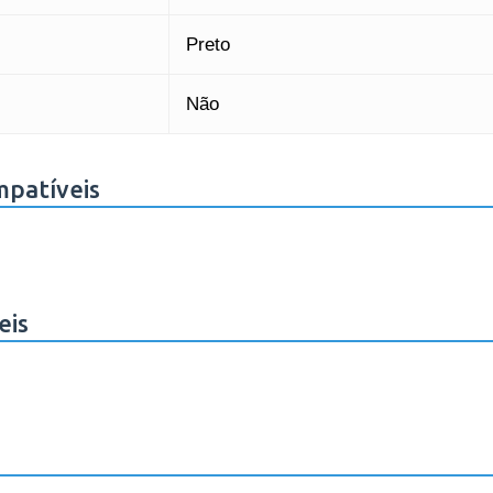
Preto
Não
mpatíveis
eis