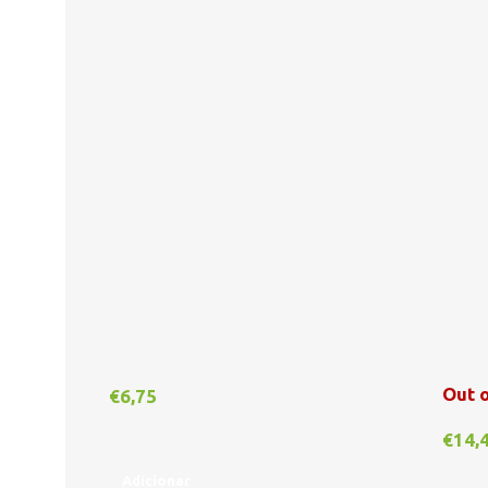
Out o
€
6,75
€
14,
Adicionar