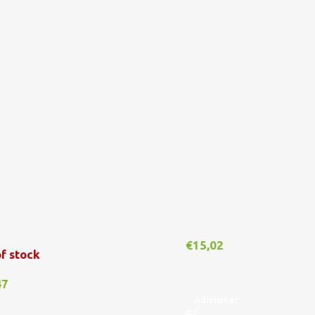
€
15,02
f stock
47
Adicionar