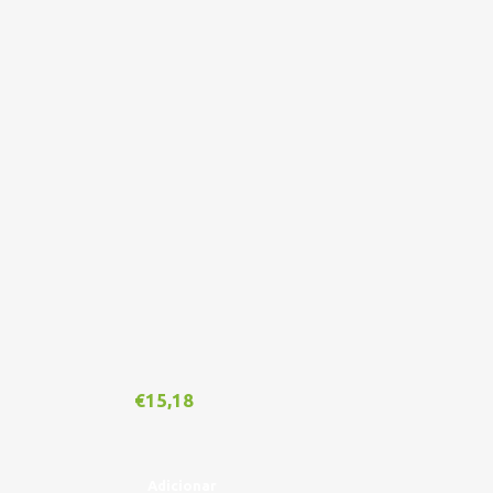
€
15,18
€
1
Adicionar
A