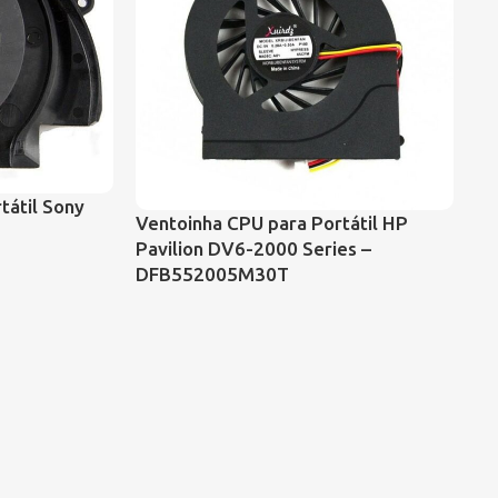
tátil Sony
Ventoinha CPU para Portátil HP
Ve
Pavilion DV6-2000 Series –
G7
DFB552005M30T
60