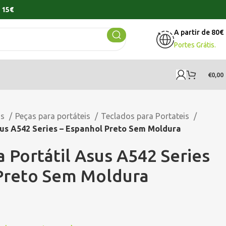
 15€
A partir de 80€
Portes Grátis.
€
0,00
os
Peças para portáteis
Teclados para Portateis
sus A542 Series – Espanhol Preto Sem Moldura
 Portátil Asus A542 Series
Preto Sem Moldura