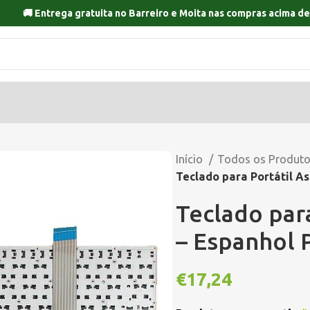
🚚 Entrega gratuita no
Barreiro
e
Moita
nas compras acima de
Início
Todos os Produt
Teclado para Portátil A
Teclado para
– Espanhol 
€
17,24