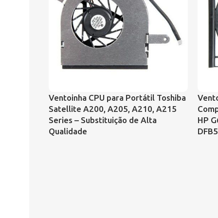
Ventoinha CPU para Portátil Toshiba
Vento
Satellite A200, A205, A210, A215
Comp
Series – Substituição de Alta
HP G
Qualidade
DFB