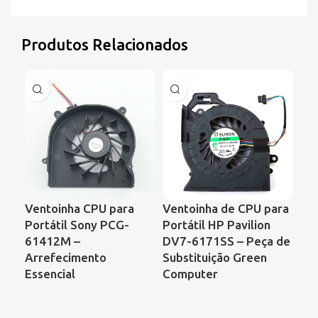
Produtos Relacionados
Ventoinha CPU para
Ventoinha de CPU para
Ve
Portátil Sony PCG-
Portátil HP Pavilion
Po
61412M –
DV7-6171SS – Peça de
Pr
Arrefecimento
Substituição Green
CQ
Essencial
Computer
KS
DF