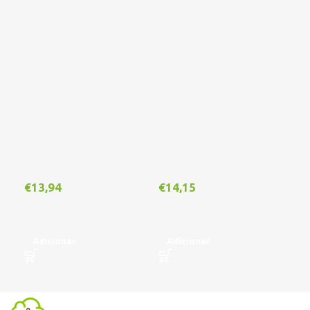
Out
€
13,94
€
14,15
€
1
Adicionar
Adicionar
L