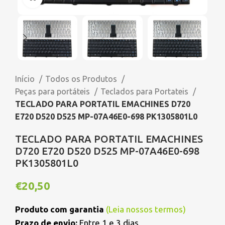
Início
Todos os Produtos
Peças para portáteis
Teclados para Portateis
TECLADO PARA PORTATIL EMACHINES D720
E720 D520 D525 MP-07A46E0-698 PK1305801L0
TECLADO PARA PORTATIL EMACHINES
D720 E720 D520 D525 MP-07A46E0-698
PK1305801L0
€
20,50
Produto com garantia
(
Leia nossos termos
)
Prazo de envio:
Entre 1 e 3 dias