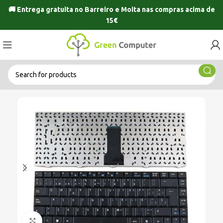
🚚 Entrega gratuita no
Barreiro
e
Moita
nas compras acima de
15€
Click to enlarge