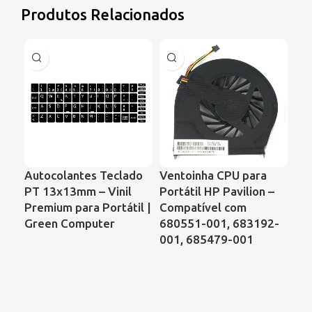
Produtos Relacionados
Autocolantes Teclado
Ventoinha CPU para
Ve
PT 13x13mm – Vinil
Portátil HP Pavilion –
Por
Premium para Portátil |
Compatível com
Ser
Green Computer
680551-001, 683192-
de 
001, 685479-001