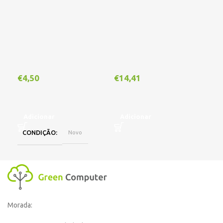
€
4,50
€
14,41
€
1
Adicionar
Adicionar
A
CONDIÇÃO
Novo
Morada: