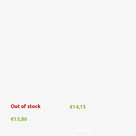
Out of stock
Out
€
14,15
€
13,86
€
1
Adicionar