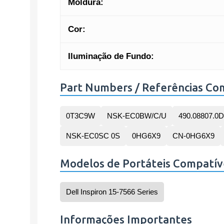
Moldura:
Cor:
Iluminação de Fundo:
Part Numbers / Referências Co
0T3C9W
NSK-EC0BW/C/U
490.08807.0
NSK-EC0SC 0S
0HG6X9
CN-0HG6X9
Modelos de Portáteis Compatív
Dell Inspiron 15-7566 Series
Informações Importantes