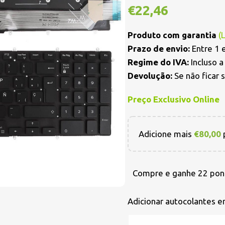
€
22,46
Produto com garantia
(
Prazo de envio:
Entre 1 e
Regime do IVA:
Incluso 
Devolução:
Se não ficar 
Preço Exclusivo Online
Adicione mais
€
80,00
p
Compre e ganhe 22 pon
Adicionar autocolantes 