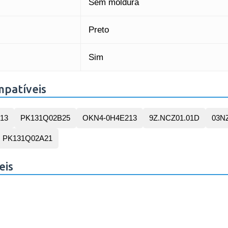
Sem moldura
Preto
Sim
mpatíveis
D13
PK131Q02B25
OKN4-0H4E213
9Z.NCZ01.01D
03N
PK131Q02A21
eis