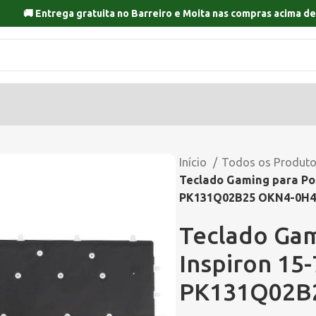
🚚 Entrega gratuita no
Barreiro
e
Moita
nas compras acima de
Início
Todos os Produt
Teclado Gaming para Por
PK131Q02B25 OKN4-0H4
Teclado Gam
Inspiron 15
PK131Q02B