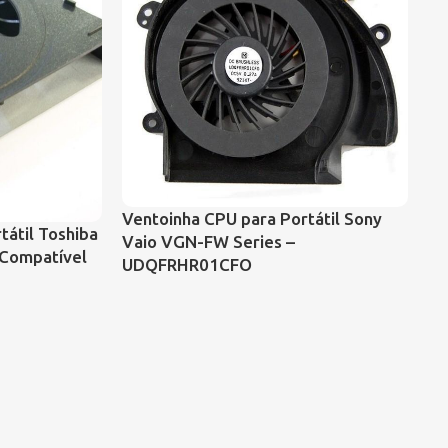
Ventoinha CPU para Portátil Sony
tátil Toshiba
Ve
Vaio VGN-FW Series –
 Compatível
Pa
UDQFRHR01CFO
D