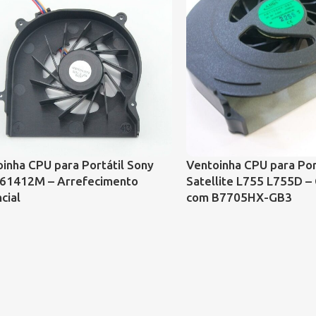
inha CPU para Portátil Sony
Ventoinha CPU para Por
61412M – Arrefecimento
Satellite L755 L755D –
cial
com B7705HX-GB3