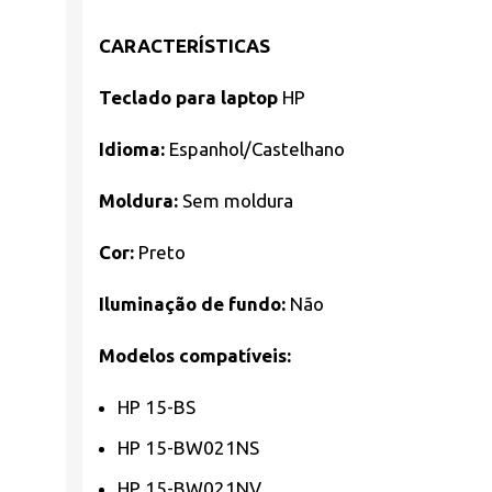
CARACTERÍSTICAS
Teclado para laptop
HP
Idioma:
Espanhol/Castelhano
Moldura:
Sem moldura
Cor:
Preto
Iluminação de fundo:
Não
Modelos compatíveis:
HP 15-BS
HP 15-BW021NS
HP 15-BW021NV