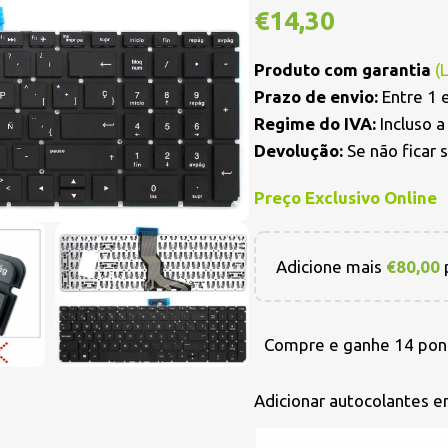
€
14,30
Produto com garantia
(
Prazo de envio:
Entre 1 e
Regime do IVA:
Incluso 
Devolução:
Se não ficar 
Preço Exclusivo Online
Adicione mais
€
80,00
p
Compre e ganhe 14 pon
Adicionar autocolantes 