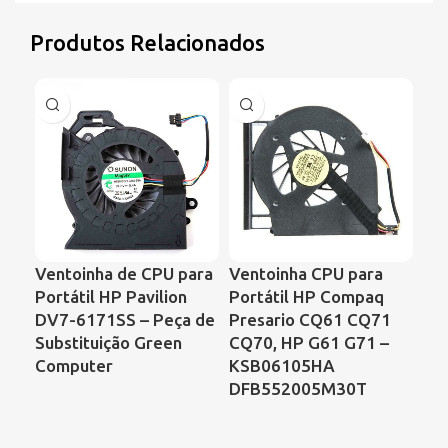
Produtos Relacionados
Ventoinha de CPU para
Ventoinha CPU para
Ve
Portátil HP Pavilion
Portátil HP Compaq
Por
DV7-6171SS – Peça de
Presario CQ61 CQ71
Ser
Substituição Green
CQ70, HP G61 G71 –
de 
Computer
KSB06105HA
DFB552005M30T