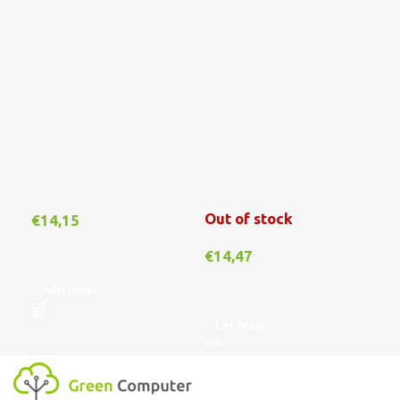
Out of stock
€
14,15
€
1
€
14,47
Adicionar
A
Ler Mais