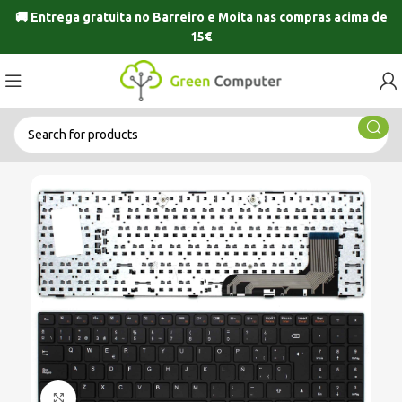
🚚 Entrega gratuita no
Barreiro
e
Moita
nas compras acima de
15€
Click to enlarge