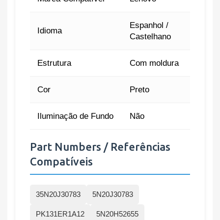
Espanhol /
Idioma
Castelhano
Estrutura
Com moldura
Cor
Preto
Iluminação de Fundo
Não
Part Numbers / Referências
Compatíveis
35N20J30783
5N20J30783
PK131ER1A12
5N20H52655