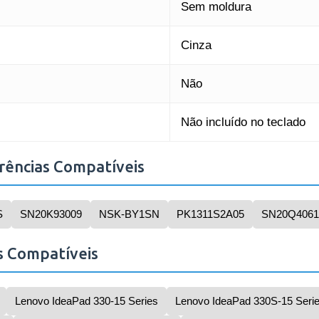
Sem moldura
Cinza
Não
Não incluído no teclado
rências Compatíveis
S
SN20K93009
NSK-BY1SN
PK1311S2A05
SN20Q4061
s Compatíveis
Lenovo IdeaPad 330-15 Series
Lenovo IdeaPad 330S-15 Seri