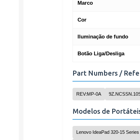
Marco
Cor
Iluminação de fundo
Botão Liga/Desliga
Part Numbers / Refe
REV:MP-0A
9Z.NCSSN.10
Modelos de Portátei
Lenovo IdeaPad 320-15 Series