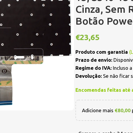
Cinza, Sem 
Botão Powe
€
23,65
Produto com garantia
(
Prazo de envio:
Disponiv
Regime do IVA:
Incluso 
Devolução:
Se não ficar 
Encomendas feitas até 
Adicione mais
€
80,00
p