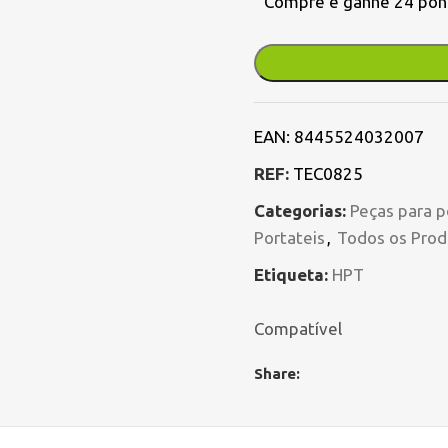
Compre e ganhe 24 pon
EAN:
8445524032007
REF:
TEC0825
Categorias:
Peças para p
Portateis
,
Todos os Prod
Etiqueta:
HPT
Compatível
Share: