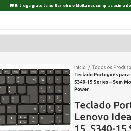
🚚 Entrega gratuita no
Barreiro
e
Moita
nas compras acima de
Início
Todos os Produt
Teclado Português para 
S340-15 Series – Sem Mo
Power
Teclado Por
Lenovo Idea
15, S340-15