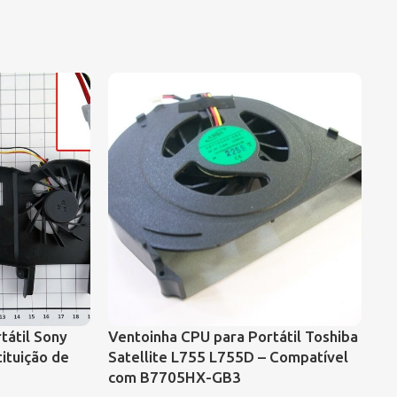
tátil Sony
Ventoinha CPU para Portátil Toshiba
VE
ituição de
Satellite L755 L755D – Compatível
CO
com B7705HX-GB3
43